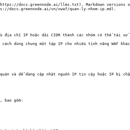
https://docs.greennode.ai/llms.txt). Markdown versions o
s://docs.greennode.ai/vn/vwaf/quan-ly-nhom-ip.md).

u địa chỉ IP hoặc dải CIDR thành các nhóm có thể tái sử 
 cách dùng chung một tập IP cho nhiều tính năng WAF khác
quán và dễ dàng cập nhật nguồn IP tin cậy hoặc IP bị chặ
, bao gồm:
