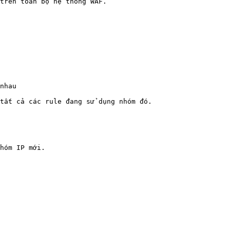
trên toàn bộ hệ thống WAF.

nhau

tất cả các rule đang sử dụng nhóm đó.

hóm IP mới.
