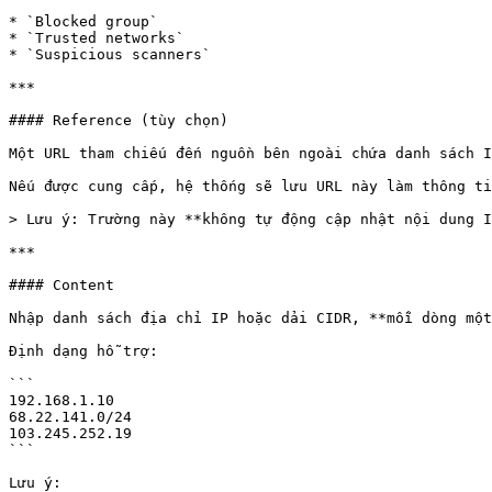
* `Blocked group`

* `Trusted networks`

* `Suspicious scanners`

***

#### Reference (tùy chọn)

Một URL tham chiếu đến nguồn bên ngoài chứa danh sách I
Nếu được cung cấp, hệ thống sẽ lưu URL này làm thông ti
> Lưu ý: Trường này **không tự động cập nhật nội dung I
***

#### Content

Nhập danh sách địa chỉ IP hoặc dải CIDR, **mỗi dòng một
Định dạng hỗ trợ:

```

192.168.1.10

68.22.141.0/24

103.245.252.19

```

Lưu ý:
