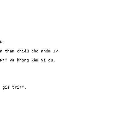
P.

n tham chiếu cho nhóm IP.

P** và không kèm ví dụ.

 giá trị**.
