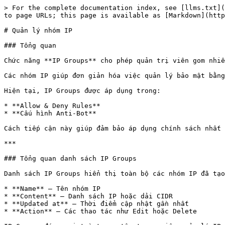
> For the complete documentation index, see [llms.txt](
to page URLs; this page is available as [Markdown](http
# Quản lý nhóm IP

### Tổng quan

Chức năng **IP Groups** cho phép quản trị viên gom nhiề
Các nhóm IP giúp đơn giản hóa việc quản lý bảo mật bằng
Hiện tại, IP Groups được áp dụng trong:

* **Allow & Deny Rules**

* **Cấu hình Anti-Bot**

Cách tiếp cận này giúp đảm bảo áp dụng chính sách nhất 
***

### Tổng quan danh sách IP Groups

Danh sách IP Groups hiển thị toàn bộ các nhóm IP đã tạo
* **Name** – Tên nhóm IP

* **Content** – Danh sách IP hoặc dải CIDR

* **Updated at** – Thời điểm cập nhật gần nhất

* **Action** – Các thao tác như Edit hoặc Delete
