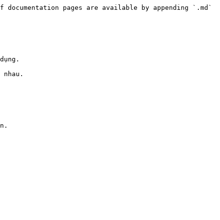
f documentation pages are available by appending `.md` 
dụng.

 nhau.

n.
