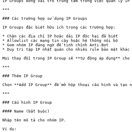
IP Groups đóng vai trò trung tâm trong việc quản lý IP 
***

### Các trường hợp sử dụng IP Groups

IP Groups đặc biệt hữu ích trong các trường hợp:

* Chặn các địa chỉ IP hoặc dải IP độc hại đã biết

* Allowlist các mạng tin cậy hoặc hệ thống nội bộ

* Gom nhóm IP đáng ngờ để tinh chỉnh Anti-Bot

* Duy trì tập IP nhất quán cho nhiều rule bảo mật khác 
Mọi thay đổi trong IP Group sẽ **tự động áp dụng** cho 
***

### Thêm IP Group

Chọn **Add IP Group** để mở hộp thoại cấu hình và tạo n
***

### Cấu hình IP Group

#### Name (bắt buộc)

Nhập tên mô tả cho nhóm IP.

Ví dụ:
