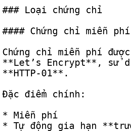
### Loại chứng chỉ

#### Chứng chỉ miễn phí
Chứng chỉ miễn phí được
**Let’s Encrypt**, sử d
**HTTP-01**.

Đặc điểm chính:

* Miễn phí

* Tự động gia hạn **trư