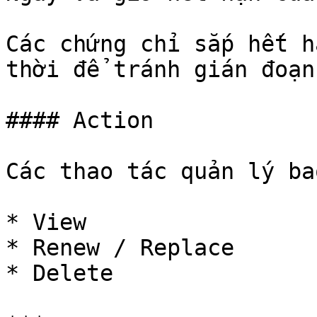
Các chứng chỉ sắp hết h
thời để tránh gián đoạn
#### Action

Các thao tác quản lý ba
* View

* Renew / Replace

* Delete
