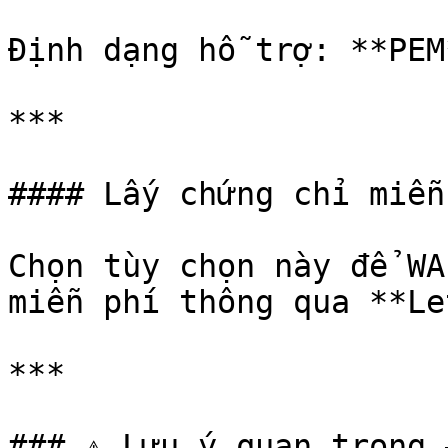
Định dạng hỗ trợ: **PEM*
***

#### Lấy chứng chỉ miễn 
Chọn tùy chọn này để WA
miễn phí thông qua **Le
***

### ⚠️ Lưu ý quan trọng 