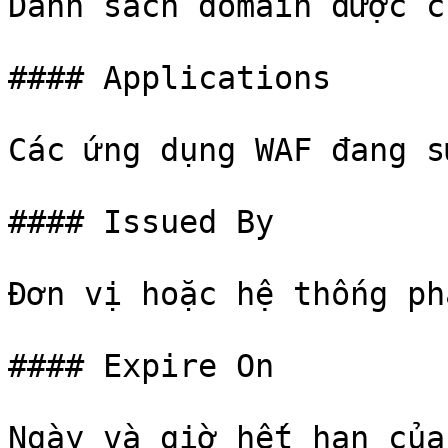
Danh sách domain được c
#### Applications

Các ứng dụng WAF đang s
#### Issued By

Đơn vị hoặc hệ thống ph
#### Expire On

Ngày và giờ hết hạn của