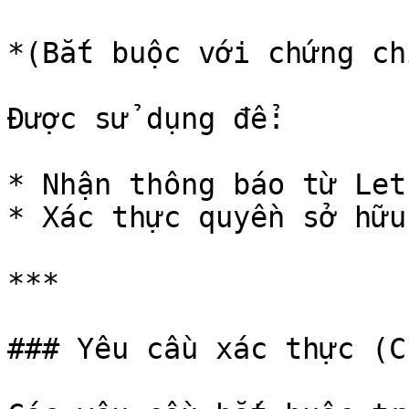
*(Bắt buộc với chứng ch
Được sử dụng để:

* Nhận thông báo từ Let
* Xác thực quyền sở hữu
***

### Yêu cầu xác thực (C