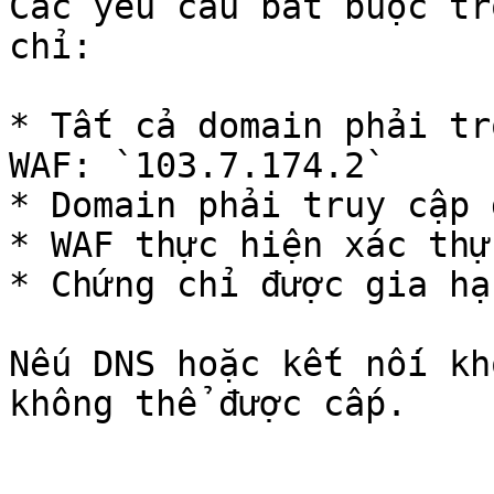
Các yêu cầu bắt buộc tr
chỉ:

* Tất cả domain phải tr
WAF: `103.7.174.2`

* Domain phải truy cập 
* WAF thực hiện xác thự
* Chứng chỉ được gia hạ
Nếu DNS hoặc kết nối kh