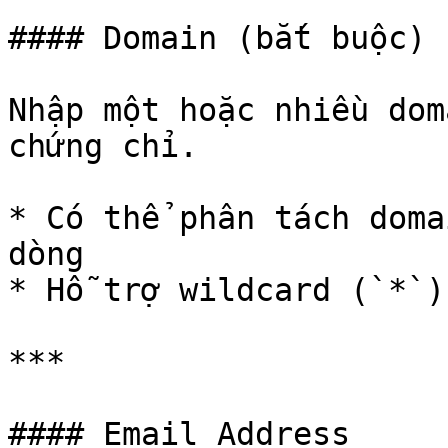
#### Domain (bắt buộc)

Nhập một hoặc nhiều dom
chứng chỉ.

* Có thể phân tách doma
dòng

* Hỗ trợ wildcard (`*`)
***

#### Email Address
