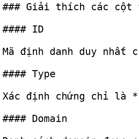
### Giải thích các cột 
#### ID

Mã định danh duy nhất c
#### Type

Xác định chứng chỉ là *
#### Domain
