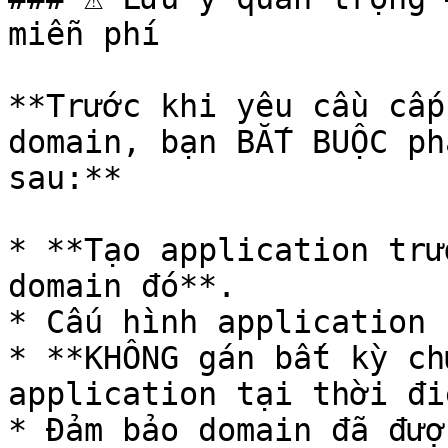
miễn phí

**Trước khi yêu cầu cấp
domain, bạn BẮT BUỘC ph
sau:**

* **Tạo application trư
domain đó**.

* Cấu hình application 
* **KHÔNG gán bất kỳ ch
application tại thời đi
* Đảm bảo domain đã đượ