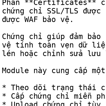
Phần **Certificates** c
chứng chỉ SSL/TLS được 
được WAF bảo vệ.

Chứng chỉ giúp đảm bảo 
vệ tính toàn vẹn dữ liệ
lén hoặc chỉnh sửa lưu 
Module này cung cấp một
* Theo dõi trạng thái c
* Cấp chứng chỉ miễn phí
* Upload chứng chỉ tùy 