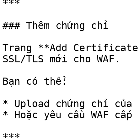
***

### Thêm chứng chỉ

Trang **Add Certificate
SSL/TLS mới cho WAF.

Bạn có thể:

* Upload chứng chỉ của 
* Hoặc yêu cầu WAF cấp 
***
