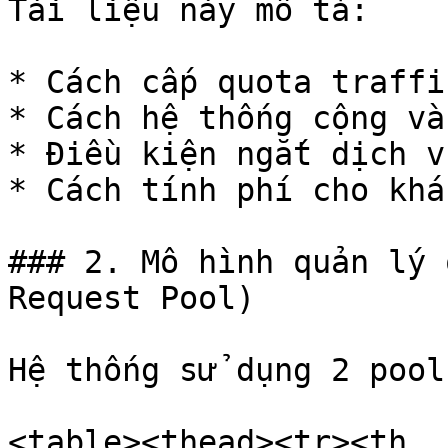
Tài liệu này mô tả:

* Cách cấp quota traffi
* Cách hệ thống cộng và
* Điều kiện ngắt dịch vụ
* Cách tính phí cho khá
### 2. Mô hình quản lý 
Request Pool)

Hệ thống sử dụng 2 pool
<table><thead><tr><th 