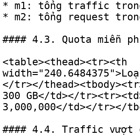
* m1: tổng traffic tron
* m2: tổng request tron
#### 4.3. Quota miễn phí
<table><thead><tr><th 
width="240.6484375">Loạ
</tr></thead><tbody><tr
300 GB</td></tr><tr><td
3,000,000</td></tr></tb
#### 4.4. Traffic vượt 