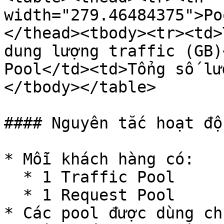
width="279.46484375">Po
</thead><tbody><tr><td>
dung lượng traffic (GB)
Pool</td><td>Tổng số lư
</tbody></table>

#### Nguyên tắc hoạt độn
* Mỗi khách hàng có:

  * 1 Traffic Pool

  * 1 Request Pool

* Các pool được dùng ch