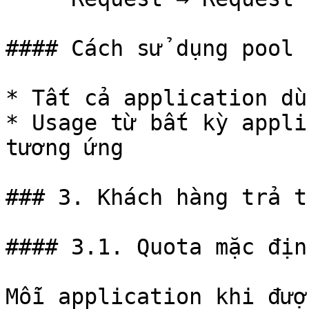
#### Cách sử dụng pool

* Tất cả application dù
* Usage từ bất kỳ appli
tương ứng

### 3. Khách hàng trả t
#### 3.1. Quota mặc định
Mỗi application khi đượ