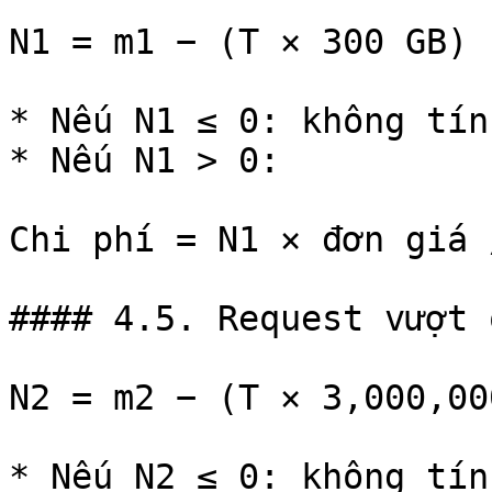
N1 = m1 − (T × 300 GB)

* Nếu N1 ≤ 0: không tín
* Nếu N1 > 0:

Chi phí = N1 × đơn giá /
#### 4.5. Request vượt 
N2 = m2 − (T × 3,000,000
* Nếu N2 ≤ 0: không tín