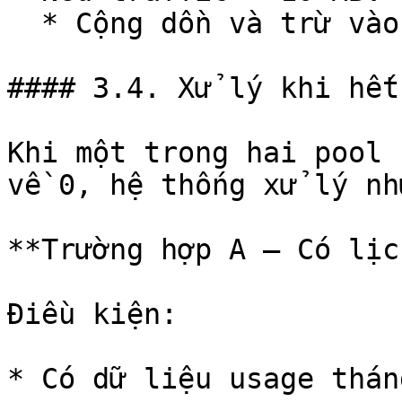
  * Cộng dồn và trừ vào đầu ngày hôm sau

#### 3.4. Xử lý khi hết
Khi một trong hai pool 
về 0, hệ thống xử lý nh
**Trường hợp A – Có lịc
Điều kiện:

* Có dữ liệu usage thán