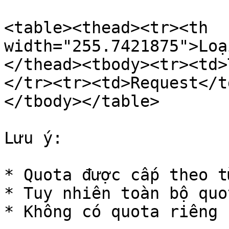
<table><thead><tr><th 
width="255.7421875">Loạ
</thead><tbody><tr><td>
</tr><tr><td>Request</t
</tbody></table>

Lưu ý:

* Quota được cấp theo t
* Tuy nhiên toàn bộ quo
* Không có quota riêng 