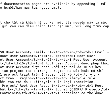
f documentation pages are available by appending `.md` 
e-hcm03/han-muc-tai-nguyen.md).

t cho tất cả khách hàng. Hạn mức tài nguyên này là mức 
 gửi yêu cầu điều chỉnh tăng hạn mức, vui lòng truy cập 
SO User Account/ Email-SĐT</td><td>20</td><td>1 Email - 
Root User Account</td><td>20</td><td>1 Root User 
ot User Account</td><td>20</td><td>1 Root User Account 
t</td><td>10</td><td>1 Root User Account được phép khởi 
ot User Account được phép khởi tạo tối đa 10 S3 key 
 tạo project tại 1 trong 2 region Hà Nội hoặc Hồ Chí 
1 project trial trên 1 region bất kỳ</td></tr><tr>
ct trên 1 region</td></tr><tr><td>Lifecycle rule 
hởi tạo tối đa 1 Lifecycle rule loại Transition, 
 Project/ Root User Account</td><td>3</td><td>1 Root 
bất kỳ</td></tr><tr><td>IP/ Subnet (CIDR)/ Project</td>
Container</td><td>14</td><td>1 container có thể được 