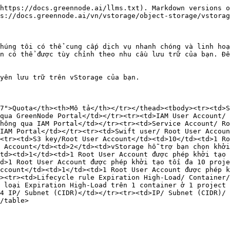
https://docs.greennode.ai/llms.txt). Markdown versions o
s://docs.greennode.ai/vn/vstorage/object-storage/vstorag
húng tôi có thể cung cấp dịch vụ nhanh chóng và linh hoạ
n có thể được tùy chỉnh theo nhu cầu lưu trữ của bạn. Để
yên lưu trữ trên vStorage của bạn.

7">Quota</th><th>Mô tả</th></tr></thead><tbody><tr><td>S
qua GreenNode Portal</td></tr><tr><td>IAM User Account/ 
hông qua IAM Portal</td></tr><tr><td>Service Account/ Ro
IAM Portal</td></tr><tr><td>Swift user/ Root User Accoun
<tr><td>S3 key/Root User Account</td><td>10</td><td>1 Ro
 Account</td><td>2</td><td>vStorage hỗ trợ bạn chọn khởi
td><td>1</td><td>1 Root User Account được phép khởi tạo 
d>1 Root User Account được phép khởi tạo tối đa 10 proje
ccount</td><td>1</td><td>1 Root User Account được phép k
><tr><td>Lifecycle rule Expiration High-Load/ Container/
 loại Expiration High-Load trên 1 container ở 1 project 
4 IP/ Subnet (CIDR)</td></tr><tr><td>IP/ Subnet (CIDR)/ 