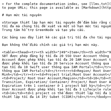
> For the complete documentation index, see [llms.txt](
to page URLs; this page is available as [Markdown](http
# Hạn mức tài nguyên

vStorage thiết lập hạn mức tài nguyên để đảm bảo rằng c
tối đa mà chúng tôi đề xuất và một số hạn mức tài nguyê
Trung tâm hỗ trợ GreenNode và tạo yêu cầu.

Các bảng sau đây liệt kê các giá trị tối đa cho tài ngu
Bạn không thể điều chỉnh các giá trị hạn mức này.

<table><thead><tr><th width="249">Item</th><th width="9
SĐT được phép đăng ký tối đa 20 SSO User Account thông 
Account được phép khởi tạo tối đa 20 IAM User Account t
được phép khởi tạo tối đa 20 Service Account thông qua 
tạo tối đa 10 Swift user thông qua IAM Portal</td></tr>
thông qua IAM Portal</td></tr><tr><td>Region/ Root User
Minh</td></tr><tr><td>Project trial/Root User Account</
<td>Project/ Root User Account/Region</td><td>10</td><t
Transition, Expiration/ Container/ Project/ Root User A
Expiration trên 1 container ở 1 project bất kỳ</td></tr
User Account được phép khởi tạo tối đa 3 Lifecycle rule
<td>14</td><td>1 project có thể được thiết lập tối đa 1