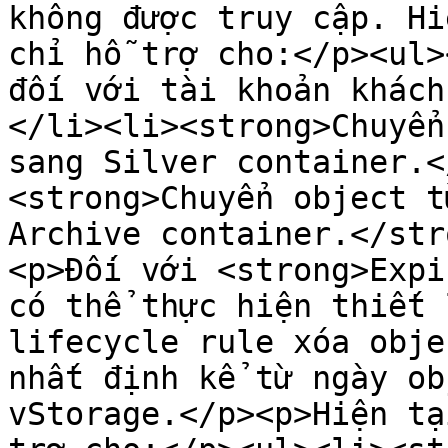
không được truy cập. Hi
chỉ hỗ trợ cho:</p><ul>
đối với tài khoản khách
</li><li><strong>Chuyển
sang Silver container.<
<strong>Chuyển object t
Archive container.</str
<p>Đối với <strong>Expi
có thể thực hiện thiết 
lifecycle rule xóa obje
nhất định kể từ ngày ob
vStorage.</p><p>Hiện tạ