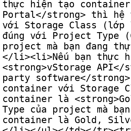
thực hiện tạo container
Portal</strong> thì hệ 
với Storage Class (lớp 
đúng với Project Type (
project mà bạn đang thự
</li><li>Nếu bạn thực h
<strong>vStorage API</s
party software</strong>
container với Storage C
container là <strong>Go
Type của project mà bạn
container là Gold, Silv
</li></ul></td></tr><tr