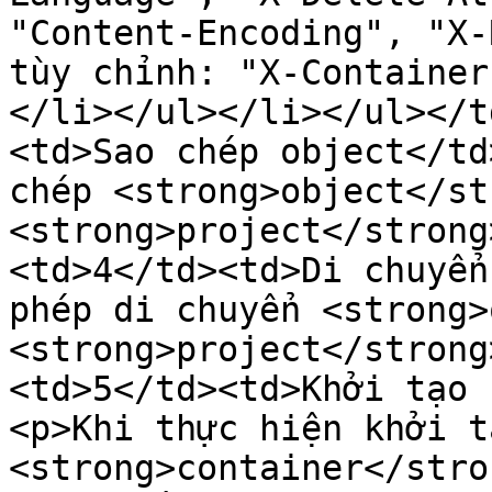
"Content-Encoding", "X-
tùy chỉnh: "X-Container
</li></ul></li></ul></t
<td>Sao chép object</td
chép <strong>object</st
<strong>project</strong
<td>4</td><td>Di chuyển
phép di chuyển <strong>
<strong>project</strong
<td>5</td><td>Khởi tạo 
<p>Khi thực hiện khởi tạ
<strong>container</stro