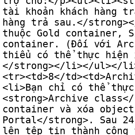
trợ cho:</p><ul><li><st
tài khoản khách hàng tr
hàng trả sau.</strong><
thuộc Gold container, S
container. (Đối với Arc
thiểu có thể thực hiện 
</strong></li></ul></li
<tr><td>8</td><td>Archi
<li>Bạn chỉ có thể thực
<strong>Archive class</
container và xóa object
Portal</strong>. Sau 24
lên tệp tin thành công 