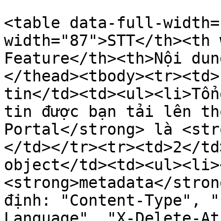
<table data-full-width=
width="87">STT</th><th 
Feature</th><th>Nội dun
</thead><tbody><tr><td>
tin</td><td><ul><li>Tổn
tin được bạn tải lên th
Portal</strong> là <str
</td></tr><tr><td>2</td
object</td><td><ul><li>
<strong>metadata</stron
định: "Content-Type", "
Language", "X-Delete-At