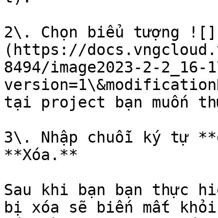
2\. Chọn biểu tượng ![]
(https://docs.vngcloud.
8494/image2023-2-2_16-1
version=1\&modification
tại project bạn muốn th
3\. Nhập chuỗi ký tự **
**Xóa.**

Sau khi bạn bạn thực hi
bị xóa sẽ biến mất khỏi