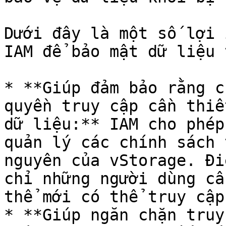
Dưới đây là một số lợi 
IAM để bảo mật dữ liệu 
* **Giúp đảm bảo rằng c
quyền truy cập cần thiế
dữ liệu:** IAM cho phép
quản lý các chính sách 
nguyên của vStorage. Đi
chỉ những người dùng cầ
thể mới có thể truy cập
* **Giúp ngăn chặn truy