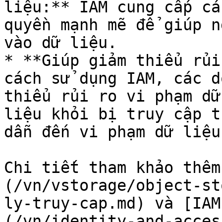
liệu:** IAM cung cấp cá
quyền mạnh mẽ để giúp n
vào dữ liệu.

* **Giúp giảm thiểu rủi
cách sử dụng IAM, các d
thiểu rủi ro vi phạm dữ
liệu khỏi bị truy cập t
dẫn đến vi phạm dữ liệu.
Chi tiết tham khảo thêm
(/vn/vstorage/object-st
ly-truy-cap.md) và [IAM
(/vn/identity-and-acces