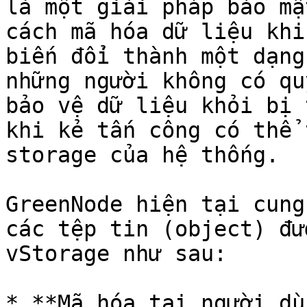
là một giải pháp bảo mậ
cách mã hóa dữ liệu khi
biến đổi thành một dạng
những người không có qu
bảo vệ dữ liệu khỏi bị 
khi kẻ tấn công có thể 
storage của hệ thống.

GreenNode hiện tại cung
các tệp tin (object) đư
vStorage như sau:

* **Mã hóa tại người dù