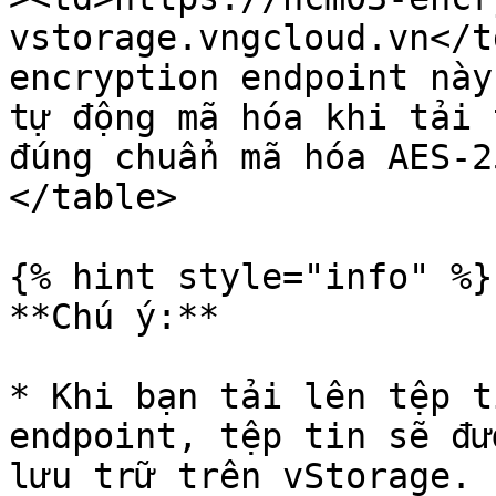
vstorage.vngcloud.vn</t
encryption endpoint này
tự động mã hóa khi tải 
đúng chuẩn mã hóa AES-2
</table>

{% hint style="info" %}

**Chú ý:**

* Khi bạn tải lên tệp t
endpoint, tệp tin sẽ đư
lưu trữ trên vStorage. 