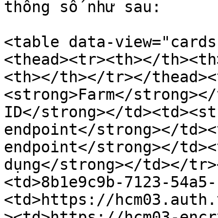
thông số như sau:

<table data-view="cards
<thead><tr><th></th><th
<th></th></tr></thead><
<strong>Farm</strong></
ID</strong></td><td><st
endpoint</strong></td><
endpoint</strong></td><
dụng</strong></td></tr>
<td>8b1e9c9b-7123-54a5-
<td>https://hcm03.auth.
><td>https://hcm03-encr