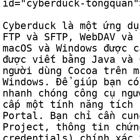
id="cyberduck-tongquan"
Cyberduck là một ứng dụ
FTP và SFTP, WebDAV và 
macOS và Windows được c
được viết bằng Java và 
người dùng Cocoa trên m
Windows. Để giúp bạn có
nhanh chóng công cụ ngư
cấp một tính năng tích 
Portal. Bạn chỉ cần cun
Project, thông tin chứn
credentials) chính xác 