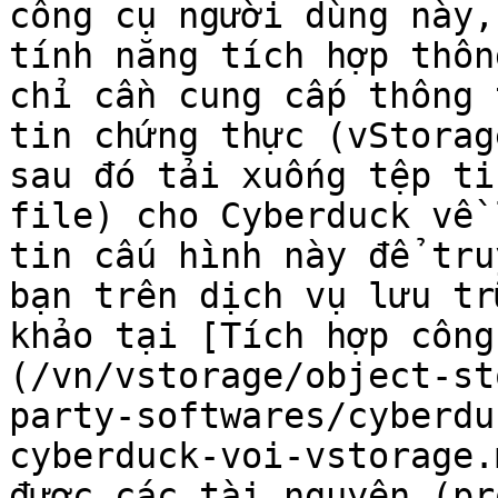
công cụ người dùng này,
tính năng tích hợp thôn
chỉ cần cung cấp thông 
tin chứng thực (vStorag
sau đó tải xuống tệp ti
file) cho Cyberduck về 
tin cấu hình này để tru
bạn trên dịch vụ lưu tr
khảo tại [Tích hợp công
(/vn/vstorage/object-st
party-softwares/cyberdu
cyberduck-voi-vstorage.
được các tài nguyên (pr