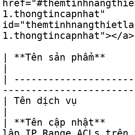
href="#themtinhnangthie
1.thongtincapnhat" 
id="themtinhnangthietla
1.thongtincapnhat"></a>

| **Tên sản phẩm**       | vStorage                      
|

| ---------------------
-----------------------
| Tên dịch vụ            | vStorage portal     
|

| **Tên cập nhật**     
lập IP Range ACLs trên 