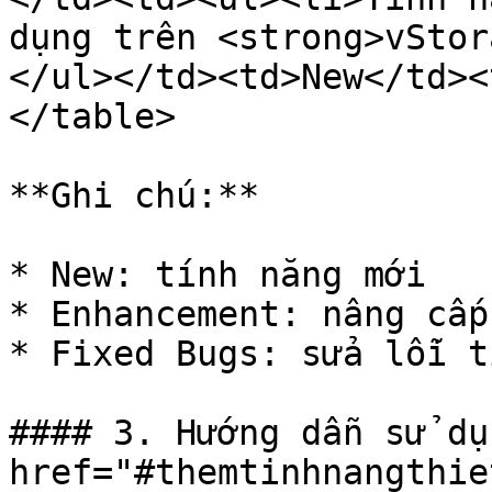
dụng trên <strong>vStor
</ul></td><td>New</td><
</table>

**Ghi chú:**

* New: tính năng mới

* Enhancement: nâng cấp
* Fixed Bugs: sửa lỗi t
#### 3. Hướng dẫn sử dụ
href="#themtinhnangthie