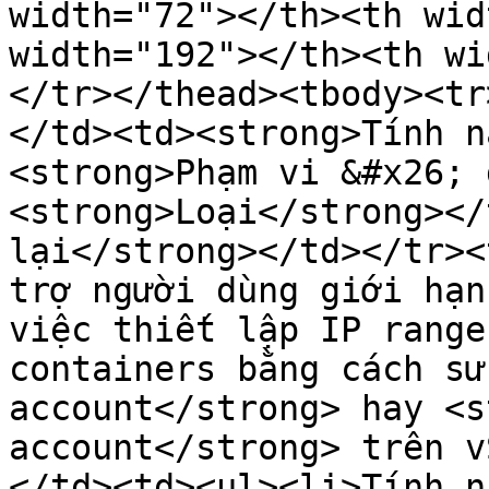
width="72"></th><th wid
width="192"></th><th wi
</tr></thead><tbody><tr
</td><td><strong>Tính n
<strong>Phạm vi &#x26; 
<strong>Loại</strong></
lại</strong></td></tr><
trợ người dùng giới hạn
việc thiết lập IP range
containers bằng cách sử
account</strong> hay <s
account</strong> trên v
</td><td><ul><li>Tính n