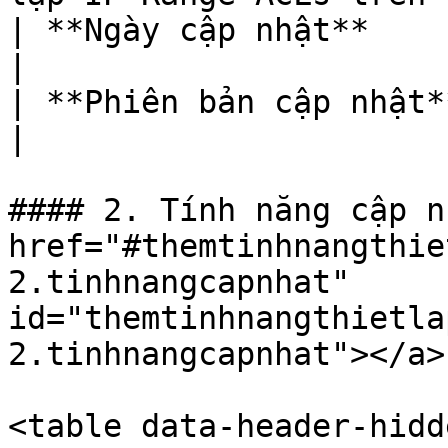
| **Ngày cập nhật**      | May, 09th 2023        
|

| **Phiên bản cập nhật** | Version 1.0.2          
|

#### 2. Tính năng cập n
href="#themtinhnangthie
2.tinhnangcapnhat" 
id="themtinhnangthietla
2.tinhnangcapnhat"></a>

<table data-header-hidd