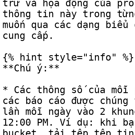
trữ và họa động của pro
thông tin này trong từn
muốn qua các dạng biểu 
cung cấp.

{% hint style="info" %}

**Chú ý:**

* Các thông số của mỗi 
các báo cáo được chúng 
lần mỗi ngày vào 2 khun
12:00 PM. Ví dụ: khi bạ
bucket, tải tệp tệp tin