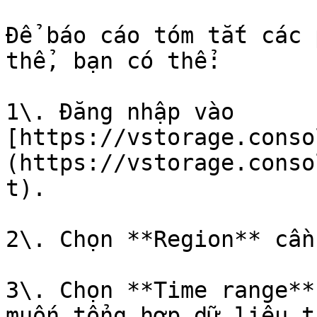
Để báo cáo tóm tắt các 
thể, bạn có thể:

1\. Đăng nhập vào 
[https://vstorage.conso
(https://vstorage.conso
t).

2\. Chọn **Region** cần
3\. Chọn **Time range**
muốn tổng hợp dữ liệu t