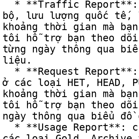
  * **Traffic Report**: chia theo lưu lượng nội 
bộ, lưu lượng quốc tế, 
khoảng thời gian mà bạn
tôi hỗ trợ bạn theo dõi
từng ngày thông qua biể
liệu.

  * **Request Report**: chia theo số lượng request 
ở các loại HET, HEAD, P
khoảng thời gian mà bạn
tôi hỗ trợ bạn theo dõi
ngày thông qua biểu đồ 
  * **Usage Report**: chia theo từng gói lưu trữ ở 
các loại Gold, Archive 