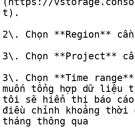
(https://vstorage.conso
t).

2\. Chọn **Region** cần
3\. Chọn **Project** cầ
3\. Chọn **Time range**
muốn tổng hợp dữ liệu t
tôi sẽ hiển thị báo cáo
điều chỉnh khoảng thời 
tháng thông qua
