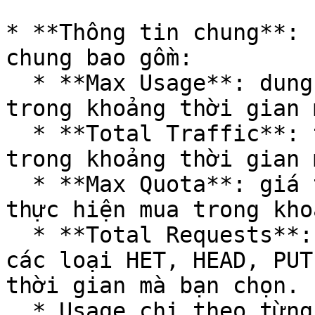
* **Thông tin chung**: 
chung bao gồm:

  * **Max Usage**: dung lượng sử dụng lớn nhất 
trong khoảng thời gian 
  * **Total Traffic**: tổng lưu lượng truy cập 
trong khoảng thời gian 
  * **Max Quota**: giá trị quota lớn nhất mà bạn 
thực hiện mua trong kho
  * **Total Requests**: bao gồm tổng số request ở 
các loại HET, HEAD, PUT
thời gian mà bạn chọn.

  * Usage chi theo từng gói lưu trữ Gold, Archive 