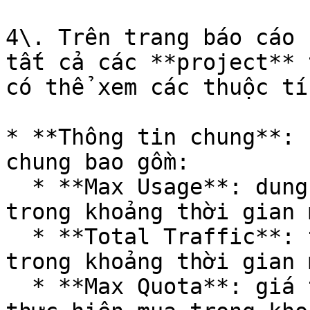
4\. Trên trang báo cáo 
tất cả các **project** 
có thể xem các thuộc tí
* **Thông tin chung**: 
chung bao gồm:

  * **Max Usage**: dung lượng sử dụng lớn nhất 
trong khoảng thời gian 
  * **Total Traffic**: tổng lưu lượng truy cập 
trong khoảng thời gian 
  * **Max Quota**: giá trị quota lớn nhất mà bạn 