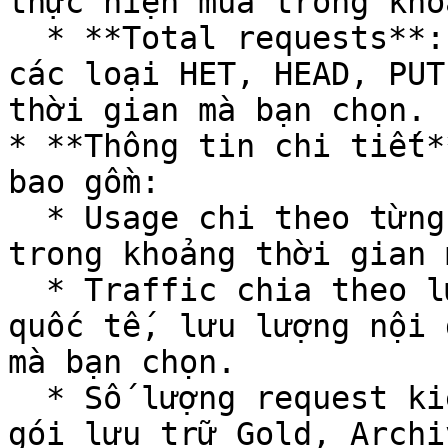
thực hiện mua trong kho
  * **Total requests**: bao gồm tổng số request ở 
các loại HET, HEAD, PUT
thời gian mà bạn chọn.

* **Thông tin chi tiết*
bao gồm:

  * Usage chi theo từng gói lưu trữ Gold, Archive 
trong khoảng thời gian 
  * Traffic chia theo lưu lượng nội bộ, lưu lượng 
quốc tế, lưu lượng nội 
mà bạn chọn.

  * Số lượng request kiểu GET/ HEAD chia theo từng 
gói lưu trữ Gold, Archi