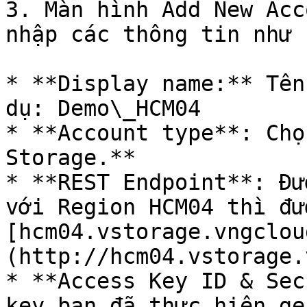
3. Màn hình Add New Acc
nhập các thông tin như s
* **Display name:** Tên
dụ: Demo\_HCM04

* **Account type**: Chọ
Storage.**

* **REST Endpoint**: Đư
với Region HCM04 thì đư
[hcm04.vstorage.vngclou
(http://hcm04.vstorage.
* **Access Key ID & Sec
key bạn đã thực hiện ge