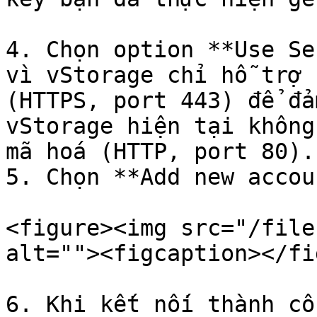
4. Chọn option **Use Se
vì vStorage chỉ hỗ trợ 
(HTTPS, port 443) để đả
vStorage hiện tại không
mã hoá (HTTP, port 80).

5. Chọn **Add new accou
<figure><img src="/file
alt=""><figcaption></fi
6. Khi kết nối thành cô