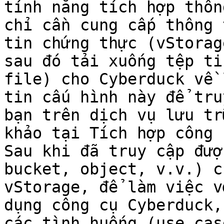
tính năng tích hợp thôn
chỉ cần cung cấp thông 
tin chứng thực (vStorag
sau đó tải xuống tệp ti
file) cho Cyberduck về 
tin cấu hình này để tru
bạn trên dịch vụ lưu tr
khảo tại Tích hợp công 
Sau khi đã truy cập đượ
bucket, object, v.v.) c
vStorage, để làm việc v
dụng công cụ Cyberduck,
các tình huống (use cas