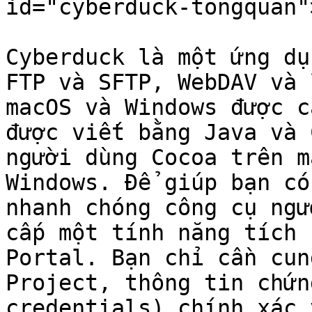
id="cyberduck-tongquan"
Cyberduck là một ứng dụ
FTP và SFTP, WebDAV và 
macOS và Windows được c
được viết bằng Java và 
người dùng Cocoa trên m
Windows. Để giúp bạn có
nhanh chóng công cụ ngư
cấp một tính năng tích 
Portal. Bạn chỉ cần cun
Project, thông tin chứn
credentials) chính xác 