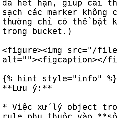
đã hết hạn, giúp cải th
sạch các marker không c
thường chỉ có thể bật k
trong bucket.)

<figure><img src="/file
alt=""><figcaption></fi
{% hint style="info" %}

**Lưu ý:**

* Việc xử lý object tro
rule phụ thuộc vào **số