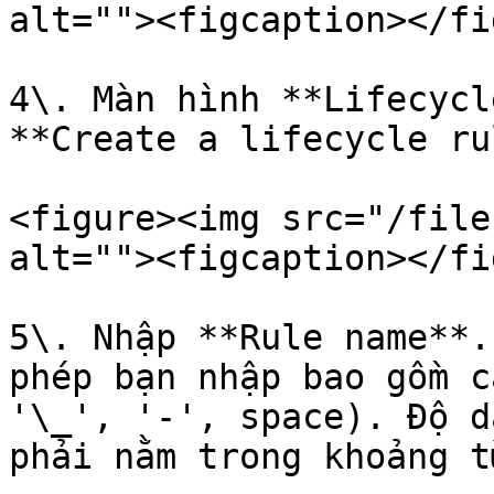
alt=""><figcaption></fi
4\. Màn hình **Lifecycl
**Create a lifecycle ru
<figure><img src="/file
alt=""><figcaption></fi
5\. Nhập **Rule name**.
phép bạn nhập bao gồm c
'\_', '-', space). Độ d
phải nằm trong khoảng t