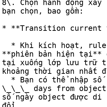
8\. Chọn hành động xảy 
bạn chọn, bao gồm:

* **Transition current 
  * Khi kích hoạt, rule này sẽ tự động di chuyển 
**phiên bản hiện tại** 
tại xuống lớp lưu trữ t
khoảng thời gian nhất đị
  * Bạn có thể nhập số ngày trong phần "**After 
\_\_\_ days from object
số ngày object được di 
đổi.
