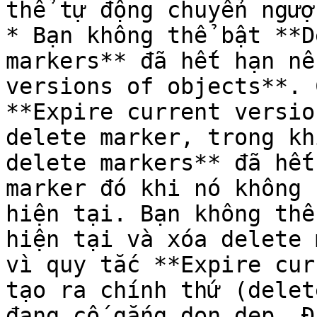
thể tự động chuyển ngượ
* Bạn không thể bật **D
markers** đã hết hạn nế
versions of objects**. 
**Expire current versio
delete marker, trong kh
delete markers** đã hết
marker đó khi nó không 
hiện tại. Bạn không thể
hiện tại và xóa delete 
vì quy tắc **Expire cur
tạo ra chính thứ (delet
đang cố gắng dọn dẹp. Đ