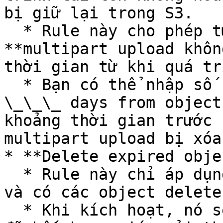
bị giữ lại trong S3.

  * Rule này cho phép tự động xóa các phần của 
**multipart upload khôn
thời gian từ khi quá tr
  * Bạn có thể nhập số ngày trong phần "After 
\_\_\_ days from object
khoảng thời gian trước 
multipart upload bị xóa.
* **Delete expired obje
  * Rule này chỉ áp dụng khi bạn đã bật Versioning 
và có các object delete
  * Khi kích hoạt, nó sẽ xóa các **delete marker** 