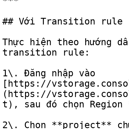
***

## Với Transition rule

Thực hiện theo hướng dẫ
transition rule:

1\. Đăng nhập vào 
[https://vstorage.conso
(https://vstorage.conso
t), sau đó chọn Region 
2\. Chọn **project** ch