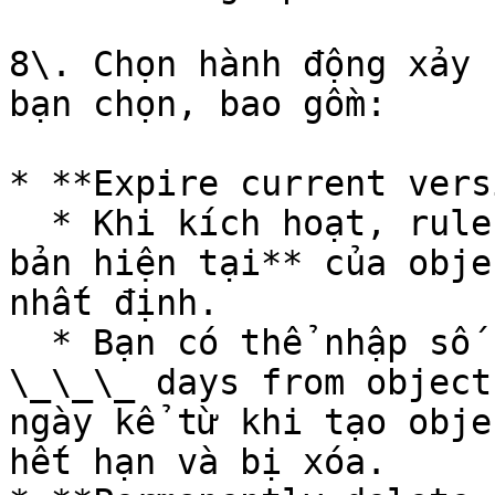
8\. Chọn hành động xảy 
bạn chọn, bao gồm:

* **Expire current vers
  * Khi kích hoạt, rule này sẽ tự động xóa **phiên 
bản hiện tại** của obje
nhất định.

  * Bạn có thể nhập số ngày trong phần "After 
\_\_\_ days from object
ngày kể từ khi tạo obje
hết hạn và bị xóa.
