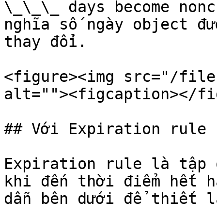
\_\_\_ days become nonc
nghĩa số ngày object đư
thay đổi.

<figure><img src="/file
alt=""><figcaption></fi
## Với Expiration rule

Expiration rule là tập 
khi đến thời điểm hết h
dẫn bên dưới để thiết l