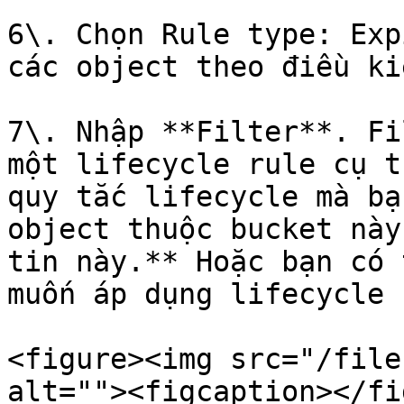
6\. Chọn Rule type: Exp
các object theo điều ki
7\. Nhập **Filter**. Fi
một lifecycle rule cụ t
quy tắc lifecycle mà bạ
object thuộc bucket này
tin này.** Hoặc bạn có 
muốn áp dụng lifecycle 
<figure><img src="/file
alt=""><figcaption></fi