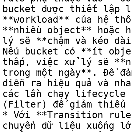
bucket được thiết lập l
**workload** của hệ thố
**nhiều object** hoặc h
lý sẽ **chậm và kéo dài
Nếu bucket có **ít obje
thấp, việc xử lý sẽ **n
trong một ngày**. Để đả
diễn ra hiệu quả và nha
các lần chạy lifecycle 
(Filter) để giảm thiểu 
* Với **Transition rule
chuyển dữ liệu xuống lớ