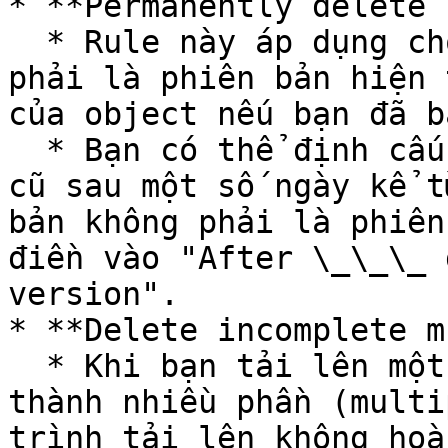
* **Permanently delete 
  * Rule này áp dụng cho các **phiên bản không 
phải là phiên bản hiện 
của object nếu bạn đã b
  * Bạn có thể định cấu hình để xóa các phiên bản 
cũ sau một số ngày kể t
bản không phải là phiên
điền vào "After \_\_\_ 
version".

* **Delete incomplete m
  * Khi bạn tải lên một object lớn bằng cách chia 
thành nhiều phần (multi
trình tải lên không hoà