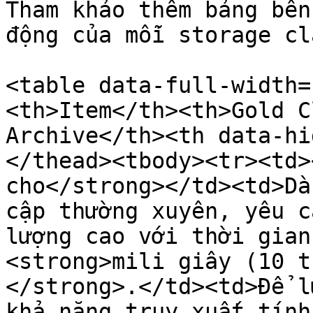
Tham khảo thêm bảng bên
động của mỗi storage cla
<table data-full-width=
<th>Item</th><th>Gold C
Archive</th><th data-hi
</thead><tbody><tr><td>
cho</strong></td><td>Dà
cập thường xuyên, yêu c
lượng cao với thời gian
<strong>mili giây (10 t
</strong>.</td><td>Để l
khả năng truy xuất tính