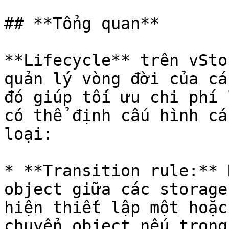
## **Tổng quan**

**Lifecycle** trên vSto
quản lý vòng đời của cá
đó giúp tối ưu chi phí 
có thể định cấu hình cá
loại:

* **Transition rule:** 
object giữa các storage
hiện thiết lập một hoặc
chuyển object nếu trong