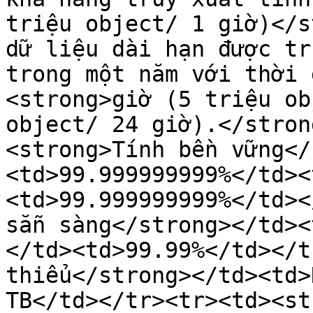
triệu object/ 1 giờ)</s
dữ liệu dài hạn được tr
trong một năm với thời 
<strong>giờ (5 triệu ob
object/ 24 giờ).</stron
<strong>Tính bền vững</
<td>99.999999999%</td><
<td>99.999999999%</td><
sẵn sàng</strong></td><
</td><td>99.99%</td></t
thiểu</strong></td><td>
TB</td></tr><tr><td><st