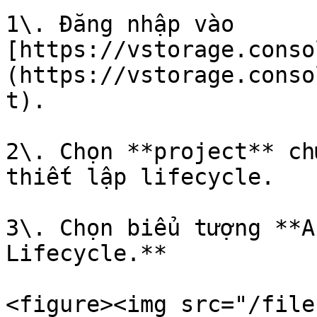
1\. Đăng nhập vào 
[https://vstorage.conso
(https://vstorage.conso
t).

2\. Chọn **project** ch
thiết lập lifecycle.

3\. Chọn biểu tượng **A
Lifecycle.**

<figure><img src="/file