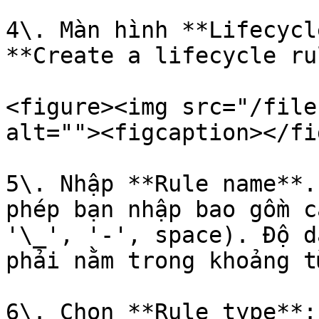
4\. Màn hình **Lifecycl
**Create a lifecycle ru
<figure><img src="/file
alt=""><figcaption></fi
5\. Nhập **Rule name**.
phép bạn nhập bao gồm c
'\_', '-', space). Độ d
phải nằm trong khoảng t
6\. Chọn **Rule type**: