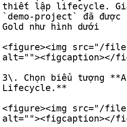
thiết lập lifecycle. Gi
`demo-project` đã được 
Gold như hình dưới

<figure><img src="/file
alt=""><figcaption></fi
3\. Chọn biểu tượng **A
Lifecycle.**

<figure><img src="/file
alt=""><figcaption></fi