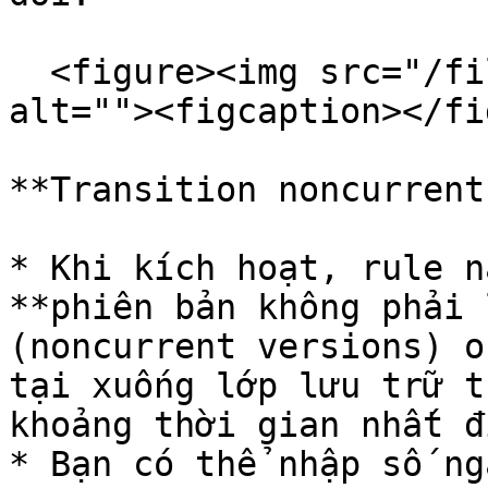
  <figure><img src="/files/17wNOF079LCZlCfoHpg8" 
alt=""><figcaption></fi
**Transition noncurrent
* Khi kích hoạt, rule n
**phiên bản không phải 
(noncurrent versions) o
tại xuống lớp lưu trữ t
khoảng thời gian nhất đị
* Bạn có thể nhập số ng