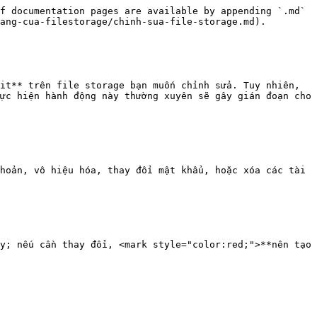
f documentation pages are available by appending `.md` 
ang-cua-filestorage/chinh-sua-file-storage.md).

it** trên file storage bạn muốn chỉnh sửa. Tuy nhiên, 
ực hiện hành động này thường xuyên sẽ gây gián đoạn cho 
hoản, vô hiệu hóa, thay đổi mật khẩu, hoặc xóa các tài 
y; nếu cần thay đổi, <mark style="color:red;">**nên tạo 