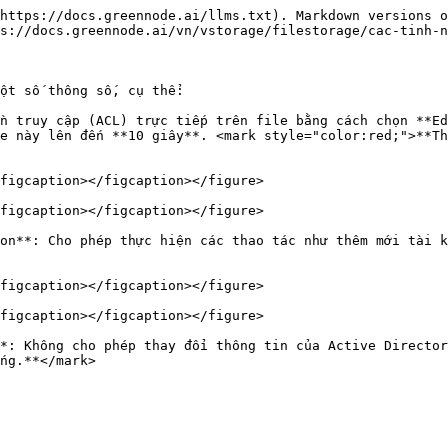
https://docs.greennode.ai/llms.txt). Markdown versions o
s://docs.greennode.ai/vn/vstorage/filestorage/cac-tinh-n
ột số thông số, cụ thể:

n truy cập (ACL) trực tiếp trên file bằng cách chọn **Ed
e này lên đến **10 giây**. <mark style="color:red;">**Th
figcaption></figcaption></figure>

figcaption></figcaption></figure>

on**: Cho phép thực hiện các thao tác như thêm mới tài k
figcaption></figcaption></figure>

figcaption></figcaption></figure>

*: Không cho phép thay đổi thông tin của Active Director