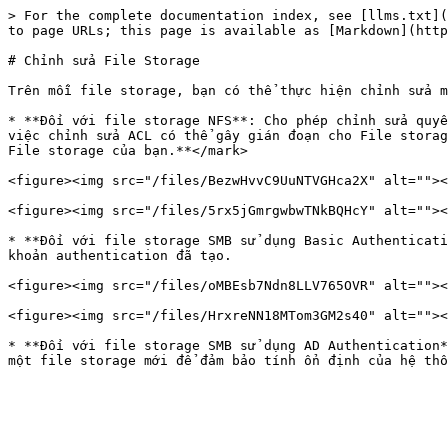
> For the complete documentation index, see [llms.txt](
to page URLs; this page is available as [Markdown](http
# Chỉnh sửa File Storage

Trên mỗi file storage, bạn có thể thực hiện chỉnh sửa m
* **Đối với file storage NFS**: Cho phép chỉnh sửa quyề
việc chỉnh sửa ACL có thể gây gián đoạn cho File storag
File storage của bạn.**</mark>

<figure><img src="/files/BezwHvvC9UuNTVGHca2X" alt=""><
<figure><img src="/files/5rx5jGmrgwbwTNkBQHcY" alt=""><
* **Đối với file storage SMB sử dụng Basic Authenticati
khoản authentication đã tạo.

<figure><img src="/files/oMBEsb7Ndn8LLV765OVR" alt=""><
<figure><img src="/files/HrxreNN18MTom3GM2s40" alt=""><
* **Đối với file storage SMB sử dụng AD Authentication*