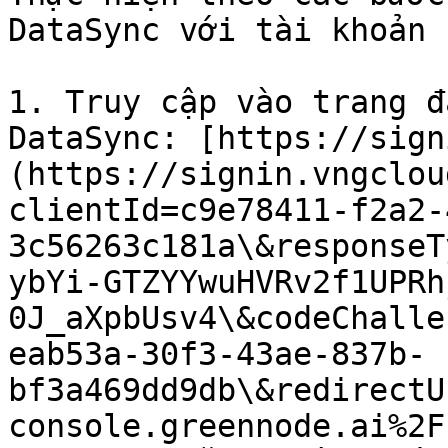
DataSync với tài khoản 
1. Truy cập vào trang đ
DataSync: [https://sign
(https://signin.vngclou
clientId=c9e78411-f2a2-
3c56263c181a\&responseT
ybYi-GTZYYwuHVRv2f1UPRh
0J_aXpbUsv4\&codeChalle
eab53a-30f3-43ae-837b-
bf3a469dd9db\&redirectU
console.greennode.ai%2F)