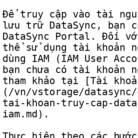
Để truy cập vào tài ngu
lưu trữ DataSync, bạn c
DataSync Portal. Đối vớ
thể sử dụng tài khoản n
dùng IAM (IAM User Acco
bạn chưa có tài khoản n
tham khảo tại [Tài khoả
(/vn/vstorage/datasync/
tai-khoan-truy-cap-data
iam.md).

Thực hiện theo các bước