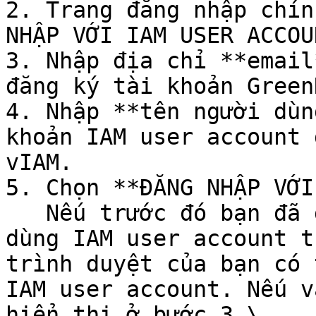
2. Trang đăng nhập chín
NHẬP VỚI IAM USER ACCOU
3. Nhập địa chỉ **email
đăng ký tài khoản Green
4. Nhập **tên người dùn
khoản IAM user account 
vIAM.

5. Chọn **ĐĂNG NHẬP VỚI
   Nếu trước đó bạn đã đăng nhập với tư cách người 
dùng IAM user account t
trình duyệt của bạn có 
IAM user account. Nếu v
hiển thị ở bước 3.\
