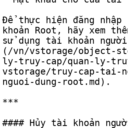
Để thực hiện đăng nhập 
khoản Root, hãy xem thê
sử dụng tài khoản người
(/vn/vstorage/object-st
ly-truy-cap/quan-ly-tru
vstorage/truy-cap-tai-n
nguoi-dung-root.md).

***

#### Hủy tài khoản ngườ