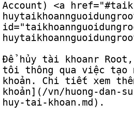
Account) <a href="#taik
huytaikhoannguoidungroo
id="taikhoannguoidungro
huytaikhoannguoidungroo
Để hủy tài khoanr Root,
tôi thông qua việc tạo 
khoản. Chi tiết xem thê
khoản](/vn/huong-dan-su