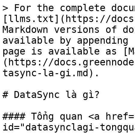
> For the complete docu
[llms.txt](https://docs
Markdown versions of do
available by appending 
page is available as [M
(https://docs.greennode
tasync-la-gi.md).

# DataSync là gì?

#### Tổng quan <a href=
id="datasynclagi-tongqu