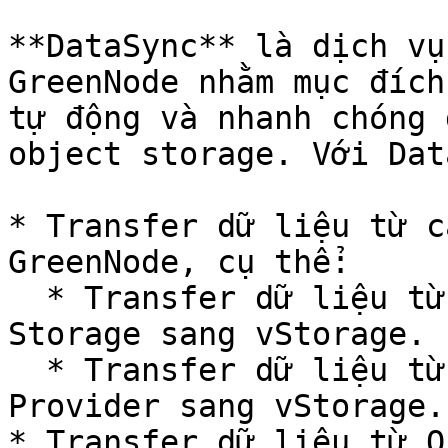
**DataSync** là dịch vụ
GreenNode nhằm mục đích
tự động và nhanh chóng 
object storage. Với Dat
* Transfer dữ liệu từ c
GreenNode, cụ thể:

  * Transfer dữ liệu từ Amazon S3, Google Cloud 
Storage sang vStorage.

  * Transfer dữ liệu từ bất kỳ S3-compatible Cloud 
Provider sang vStorage.

* Transfer dữ liệu từ O