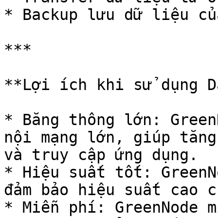
* Backup lưu dữ liệu củ
***

**Lợi ích khi sử dụng D
* Băng thông lớn: Green
nội mạng lớn, giúp tăng
và truy cập ứng dụng.

* Hiệu suất tốt: GreenN
đảm bảo hiệu suất cao c
* Miễn phí: GreenNode m