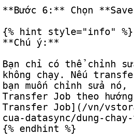
**Bước 6:** Chọn **Save.
{% hint style="info" %}

**Chú ý:**

Bạn chỉ có thể chỉnh sử
không chạy. Nếu transfe
bạn muốn chỉnh sửa nó, 
Transfer Job theo hướng
Transfer Job](/vn/vstor
cua-datasync/dung-chay-