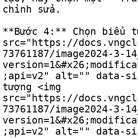
chỉnh sửa.

**Bước 4:** Chọn biểu t
src="https://docs.vngcl
73761187/image2024-3-14
version=1&#x26;modifica
;api=v2" alt="" data-si
tượng <img 
src="https://docs.vngcl
73761187/image2024-3-14
version=1&#x26;modifica
;api=v2" alt="" data-si