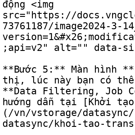
động <img 
src="https://docs.vngcl
73761187/image2024-3-14
version=1&#x26;modifica
;api=v2" alt="" data-si
**Bước 5:** Màn hình **
thị, lúc này bạn có thể
**Data Filtering, Job C
hướng dẫn tại [Khởi tạo
(/vn/vstorage/datasync/
datasync/khoi-tao-trans