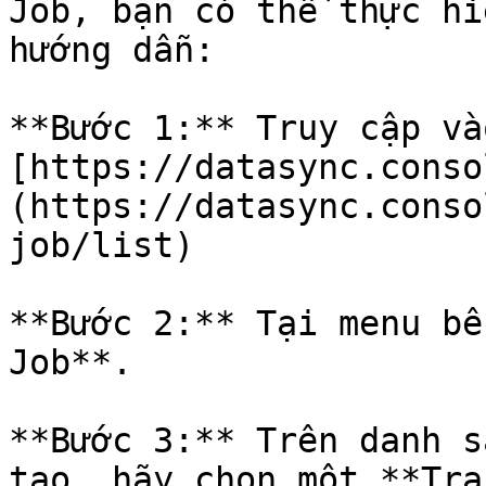
Job, bạn có thể thực hi
hướng dẫn:

**Bước 1:** Truy cập vào
[https://datasync.conso
(https://datasync.conso
job/list)

**Bước 2:** Tại menu bê
Job**.

**Bước 3:** Trên danh s
tạo, hãy chọn một **Tra