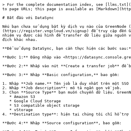
> For the complete documentation index, see [llms.txt](https://docs.greennode.ai/llms.txt). Markdown versions of documentation pages are available by appending `.md` to page URLs; this page is available as [Markdown](https://docs.greennode.ai/vn/vstorage/datasync/bat-dau-voi-datasync.md).

# Bắt đầu với DataSync

Nếu bạn chưa sử dụng bất kỳ dịch vụ nào của GreenNode (chưa đăng ký tài khoản sử dụng với GreenNode), bạn cần đăng ký tài khoản với GreenNode Service [tại đây](https://register.vngcloud.vn/signup) để truy cập đến GreenNode DataSync. Bắt đầu sử dụng dịch vụ, bạn cần tạo một transfer job. Trong DataSync, transfer job là một nhiệm vụ được cấu hình để transfer dữ liệu giữa nguồn và đích. Tại một thời điểm bạn có thể sở hữu một hoặc nhiều Transfer job song song và sử dụng chúng với các mục đích khác nhau.

**Để sử dụng DataSync, bạn cần thực hiện các bước sau:**

**Bước 1:** Đăng nhập vào <https://datasync.console.greennode.ai/>. Nếu bạn chưa có tài khoản, đăng ký miễn phí tại [đây](https://register.vngcloud.vn/signup).

**Bước 2:** Nhấp vào nút **Create a transfer job** để bắt đầu tạo job chuyển đổi dữ liệu.

**Bước 3:** Nhập **Basic configuration,** bao gồm:

1. Nhập **Job name.** Tên job là duy nhất trên một SSO User Account và tên job có thể dài từ tối thiểu 5 tới 50 ký tự.
2. Nhập **Job description**: mô tả ngắn gọn về job.
3. Chọn **Source Type** bạn muốn chuyển dữ liệu. GreenNode DataSync hiện hỗ trợ 4 loại nguồn:
   * Amazon S3
   * Google Cloud Storage
   * S3 compatible object storage
   * vStorage
4. **Destination type**: hiện tại chúng tôi chỉ hỗ trợ 1 loại đích nhận dữ liệu là vStorage.

**Bước 4:** Nhập **Source configuration**, bao gồm:

**Bước 4.1**: Tại ô **Source Information**, bấm **Chọn**. Nếu bạn chọn **Source type** là **vStorage** thì bạn có thể chọn thông tin nguồn trong danh sách được hiển thị sẵn mà chúng tôi cung cấp, nếu khác loại này thì phải nhập thông tin. Cụ thể, với loại nguồn:

**Trường hợp 1: Nếu bạn chọn Source Type là Amazon S3**, bạn cần:

1. Chọn một **Region** trong danh sách Region đang được hỗ trợ bởi Amazon.
2. Nhập **Bucket**: nhập tên bucket nguồn của bạn trên Amazon S3.
3. Nhập **Folder path**: nếu bạn chỉ muốn chuyển dữ liệu của một folder trong bucket, hãy nhập đường dẫn folder vào mục này. Ví dụ:

* Để chuyển dữ liệu từ bucket01/folder01/subfolder02 tới vStorage, bạn cần nhập folder01/subfolder02.
* Để chuyển toàn bộ dữ liệu trong bucket01, hãy để mục này trống.

4. Nhập **Access Key/ Secret Key**: nhập access key và secret key của bạn.

**Trường hợp 2: Nếu bạn chọn Source Type là Google Cloud Storage**, bạn cần:

1. Nhập **Bucket**: nhập tên bucket nguồn của bạn trên Google Cloud Storage.
2. Nhập **Folder path**: nếu bạn chỉ muốn chuyển dữ liệu của một folder trong bucket, hãy nhập đường dẫn folder vào mục này. Ví dụ:
   * Để chuyển dữ liệu từ bucket01/folder01/subfolder02 tới vStorage, bạn cần nhập folder01/subfolder02.
   * Để chuyển toàn bộ dữ liệu trong bucket01, hãy để mục này trống.
3. Nhập **Access Key/ Secret Key:** nhập access key và secret key của bạn.

**Trường hợp 3: Nếu bạn chọn Source Type là S3 compatible Object Storage**, bạn cần:

1. Nhập **Region**: nơi chứa bucket của bạn. Ví dụ: ap-southeast-1 (Singapore), us-east-1 (Ohio), v.v.
2. Nhập **Bucket**: tên bucket nguồn của bạn trên S3 compatible Object S