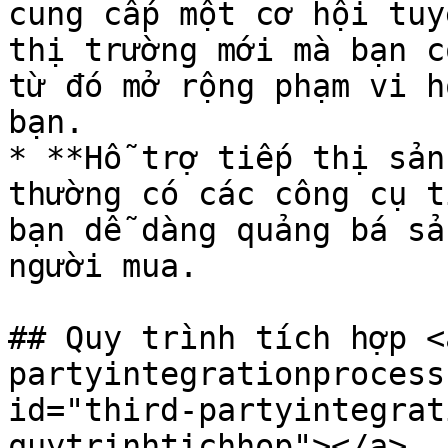
cung cấp một cơ hội tuy
thị trường mới mà bạn c
từ đó mở rộng phạm vi h
bạn.

* **Hỗ trợ tiếp thị sản
thường có các công cụ t
bạn dễ dàng quảng bá sả
người mua.

## Quy trình tích hợp <
partyintegrationprocess
id="third-partyintegrat
quytrinhtichhop"></a>
