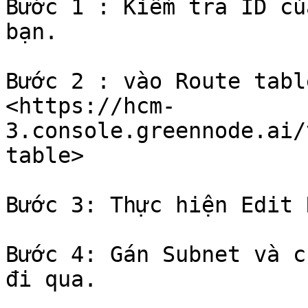
Bước 1 : Kiểm tra ID củ
bạn.

Bước 2 : vào Route tabl
<https://hcm-
3.console.greennode.ai/
table>

Bước 3: Thực hiện Edit 
Bước 4: Gán Subnet và c
đi qua.
