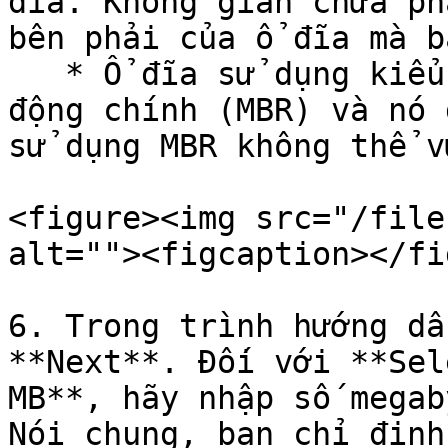
đĩa. Không gian chưa ph
bên phải của ổ đĩa mà b
   * Ổ đĩa sử dụng kiểu phân vùng Bản ghi khởi 
động chính (MBR) và nó 
sử dụng MBR không thể v
<figure><img src="/file
alt=""><figcaption></fi
6. Trong trình hướng dẫ
**Next**. Đối với **Sel
MB**, hãy nhập số megab
Nói chung, bạn chỉ định