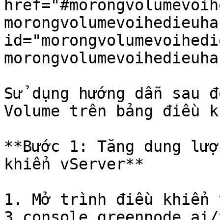
href="#morongvolumevoih
morongvolumevoihedieuha
id="morongvolumevoihedi
morongvolumevoihedieuha
Sử dụng hướng dẫn sau đ
Volume trên bảng điều k
**Bước 1: Tăng dung lượ
khiển vServer**

1. Mở trình điều khiển 
3.console.greennode.ai/