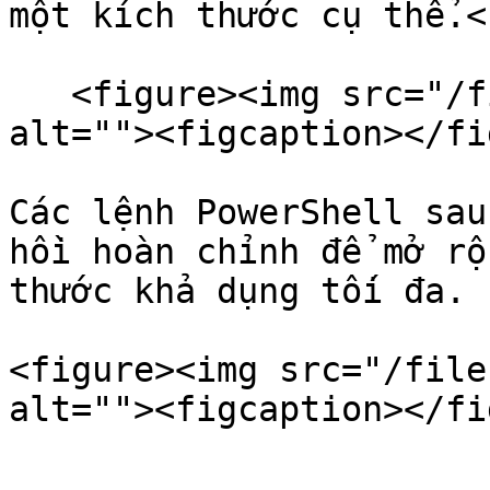
một kích thước cụ thể.<b
   <figure><img src="/files/a4xkYuF4q3CHHDXdnlH2" 
alt=""><figcaption></fi
Các lệnh PowerShell sau
hồi hoàn chỉnh để mở rộ
thước khả dụng tối đa.

<figure><img src="/file