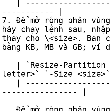
   | ---------------------------------------------
----------- |

7. Để mở rộng phân vùng
hãy chạy lệnh sau, nhập
thay cho \<size>. Bạn c
bằng KB, MB và GB; ví d
   | `Resize-Partition -DriveLetter <drive-
letter>` `-Size <size>` 
   | ---------------------------------------------
---------------- |

   Để mở rộng phân vùng đến kích thước khả dụng 