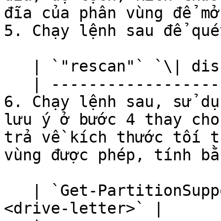
đĩa của phân vùng để mở
5. Chạy lệnh sau để qué
   | `"rescan"` `\| diskpart` |

   | ------------------------ |

6. Chạy lệnh sau, sử dụ
lưu ý ở bước 4 thay cho
trả về kích thước tối t
vùng được phép, tính bằ
   | `Get-PartitionSupportedSize -DriveLetter 
<drive-letter>` |
