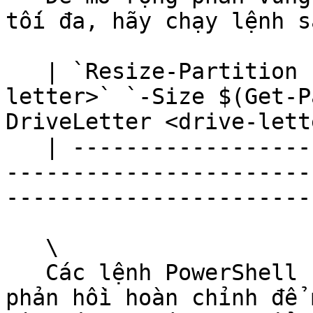
tối đa, hãy chạy lệnh sa
   | `Resize-Partition -DriveLetter <drive-
letter>` `-Size $(Get-P
DriveLetter <drive-lett
   | ---------------------------------------------
-----------------------
------------------------
   \

   Các lệnh PowerShell sau hiển thị dòng lệnh và 
phản hồi hoàn chỉnh để 