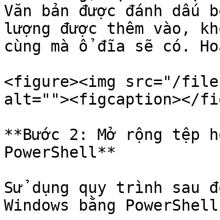
Văn bản được đánh dấu b
lượng được thêm vào, kh
cùng mà ổ đĩa sẽ có. Ho
<figure><img src="/file
alt=""><figcaption></fi
**Bước 2: Mở rộng tệp h
PowerShell**

Sử dụng quy trình sau đ
Windows bằng PowerShell.