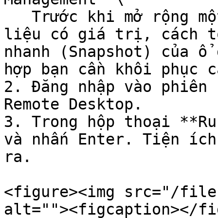
   Trước khi mở rộng một hệ thống tệp có chứa dữ 
liệu có giá trị, cách t
nhanh (Snapshot) của ổ 
hợp bạn cần khôi phục c
2. Đăng nhập vào phiên 
Remote Desktop.

3. Trong hộp thoại **Ru
và nhấn Enter. Tiện ích
ra.

<figure><img src="/file
alt=""><figcaption></fi