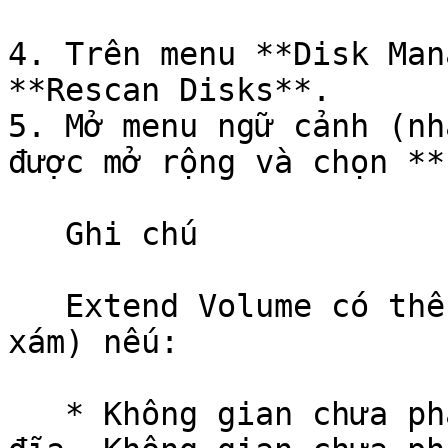
4. Trên menu **Disk Man
**Rescan Disks**.

5. Mở menu ngữ cảnh (nh
được mở rộng và chọn **
   Ghi chú

   Extend Volume có thể bị tắt (chuyển sang màu 
xám) nếu:

   * Không gian chưa phân bổ không liền kề với ổ 