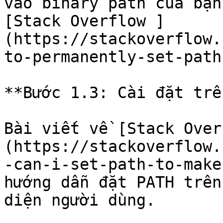
vào binary path của bạn
[Stack Overflow ]
(https://stackoverflow.
to-permanently-set-path
**Bước 1.3: Cài đặt trê
Bài viết về [Stack Over
(https://stackoverflow.
-can-i-set-path-to-make
hướng dẫn đặt PATH trên
diện người dùng.
