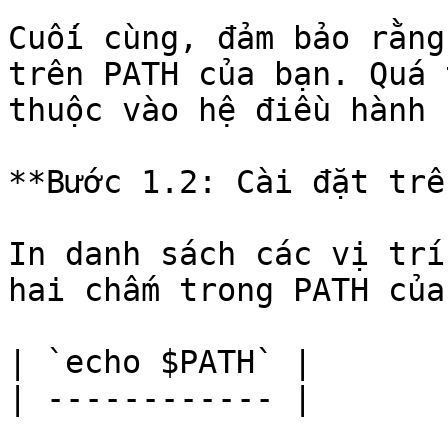
Cuối cùng, đảm bảo rằng
trên PATH của bạn. Quá 
thuộc vào hệ điều hành 
**Bước 1.2: Cài đặt trê
In danh sách các vị trí
hai chấm trong PATH của
| `echo $PATH` |

| ------------ |
