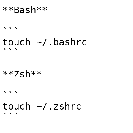
**Bash**

```

touch ~/.bashrc

```

**Zsh**

```

touch ~/.zshrc

```
