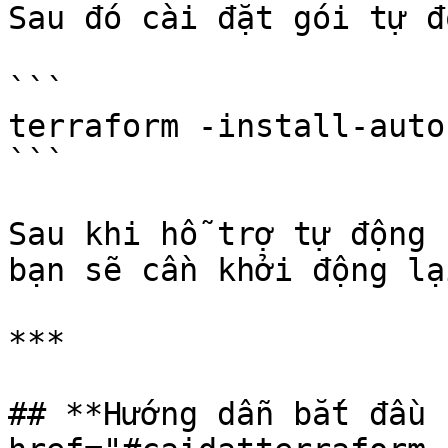
Sau đó cài đặt gói tự đ
```

terraform -install-auto
```

Sau khi hỗ trợ tự động 
bạn sẽ cần khởi động lạ
***

## **Hướng dẫn bắt đầu 