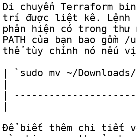
Di chuyển Terraform bin
trí được liệt kê. Lệnh 
phân hiện có trong thư 
PATH của bạn bao gồm /u
thể tùy chỉnh nó nếu vị
| `sudo mv ~/Downloads/
|

| ---------------------
|

Để biết thêm chi tiết v