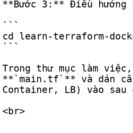
**Bước 3:** Điều hướng 
```

cd learn-terraform-dock
```

Trong thư mục làm việc,
**`main.tf`** và dán cấ
Container, LB) vào sau đ