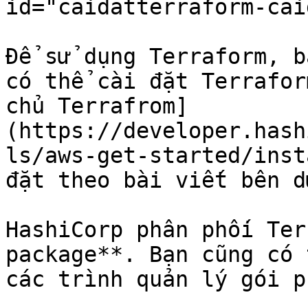
id="caidatterraform-cai
Để sử dụng Terraform, b
có thể cài đặt Terrafor
chủ Terrafrom]
(https://developer.hash
ls/aws-get-started/inst
đặt theo bài viết bên d
HashiCorp phân phối Ter
package**. Bạn cũng có 
các trình quản lý gói p