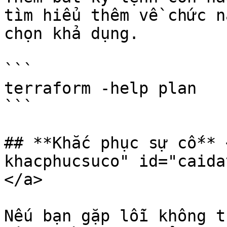
tìm hiểu thêm về chức n
chọn khả dụng.

```

terraform -help plan

```

## **Khắc phục sự cố** 
khacphucsuco" id="caida
</a>

Nếu bạn gặp lỗi không t