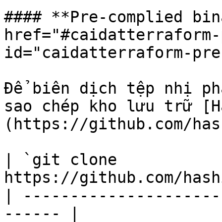
#### **Pre-complied bin
href="#caidatterraform-
id="caidatterraform-pre
Để biên dịch tệp nhị ph
sao chép kho lưu trữ [H
(https://github.com/has
| `git clone 
https://github.com/hash
| ---------------------
------ |
