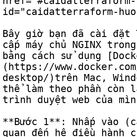
href="#caidatterraform-
id="caidatterraform-huo
Bây giờ bạn đã cài đặt 
cấp máy chủ NGINX trong
bằng cách sử dụng [Dock
(https://www.docker.com
desktop/)trên Mac, Wind
thể làm theo phần còn l
trình duyệt web của mình
**Bước 1**: Nhấp vào (c
quan đến hệ điều hành c