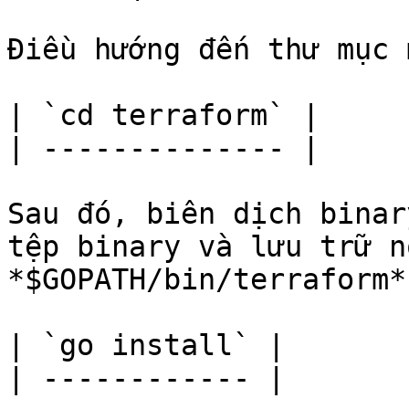
Điều hướng đến thư mục m
| `cd terraform` |

| -------------- |

Sau đó, biên dịch binar
tệp binary và lưu trữ n
*$GOPATH/bin/terraform*.
| `go install` |

| ------------ |
