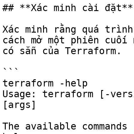
## **Xác minh cài đặt**

Xác minh rằng quá trình
cách mở một phiên cuối 
có sẵn của Terraform.

```

terraform -help

Usage: terraform [-vers
[args]

The available commands 