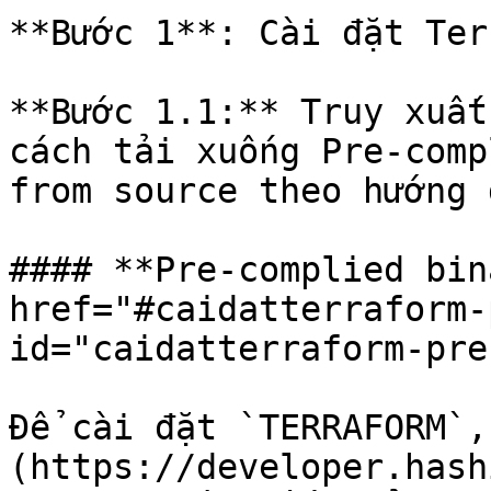
**Bước 1**: Cài đặt Ter
**Bước 1.1:** Truy xuất
cách tải xuống Pre-comp
from source theo hướng 
#### **Pre-complied bin
href="#caidatterraform-
id="caidatterraform-pre
Để cài đặt `TERRAFORM`,
(https://developer.hash