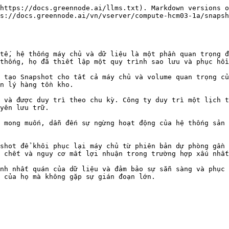
https://docs.greennode.ai/llms.txt). Markdown versions o
s://docs.greennode.ai/vn/vserver/compute-hcm03-1a/snapsh
tế, hệ thống máy chủ và dữ liệu là một phần quan trọng đ
thống, họ đã thiết lập một quy trình sao lưu và phục hồi
 tạo Snapshot cho tất cả máy chủ và volume quan trọng củ
n lý hàng tồn kho.

 và được duy trì theo chu kỳ. Công ty duy trì một lịch t
yên lưu trữ.

 mong muốn, dẫn đến sự ngừng hoạt động của hệ thống sản 
shot để khôi phục lại máy chủ từ phiên bản dự phòng gần 
 chết và nguy cơ mất lợi nhuận trong trường hợp xấu nhất
nh nhất quán của dữ liệu và đảm bảo sự sẵn sàng và phục 