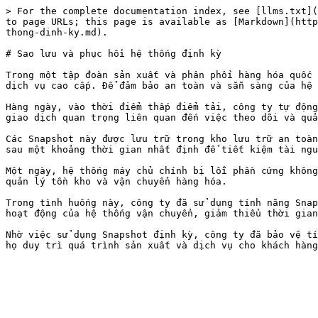
> For the complete documentation index, see [llms.txt](
to page URLs; this page is available as [Markdown](http
thong-dinh-ky.md).

# Sao lưu và phục hồi hệ thống định kỳ

Trong một tập đoàn sản xuất và phân phối hàng hóa quốc 
dịch vụ cao cấp. Để đảm bảo an toàn và sẵn sàng của hệ 
Hàng ngày, vào thời điểm thấp điểm tải, công ty tự động
giao dịch quan trọng liên quan đến việc theo dõi và quả
Các Snapshot này được lưu trữ trong kho lưu trữ an toàn
sau một khoảng thời gian nhất định để tiết kiệm tài ngu
Một ngày, hệ thống máy chủ chính bị lỗi phần cứng không
quản lý tồn kho và vận chuyển hàng hóa.

Trong tình huống này, công ty đã sử dụng tính năng Snap
hoạt động của hệ thống vận chuyển, giảm thiểu thời gian
Nhờ việc sử dụng Snapshot định kỳ, công ty đã bảo vệ tí