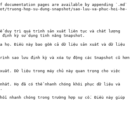
f documentation pages are available by appending `.md` 
ot/truong-hop-su-dung-snapshot/sao-luu-va-phuc-hoi-he-
ể duy trì quá trình sản xuất liên tục và chất lượng 
 định kỳ sử dụng tính năng Snapshot.

a họ. Điều này bao gồm cả dữ liệu sản xuất và dữ liệu 
rình sao lưu định kỳ và xóa tự động các Snapshot cũ hơn 
xuất. Dữ liệu trong máy chủ này quan trọng cho việc 
nhất. Họ đã có thể nhanh chóng khôi phục dữ liệu và 
.

hồi nhanh chóng trong trường hợp sự cố. Điều này giúp 