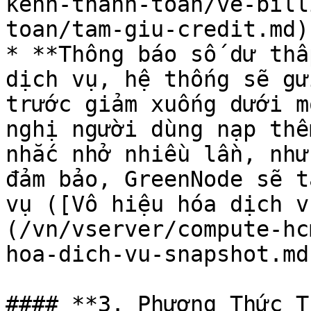
kenh-thanh-toan/ve-bill
toan/tam-giu-credit.md).
* **Thông báo số dư thấ
dịch vụ, hệ thống sẽ gử
trước giảm xuống dưới m
nghị người dùng nạp thê
nhắc nhở nhiều lần, như
đảm bảo, GreenNode sẽ t
vụ ([Vô hiệu hóa dịch v
(/vn/vserver/compute-hc
hoa-dich-vu-snapshot.md
#### **3. Phương Thức T