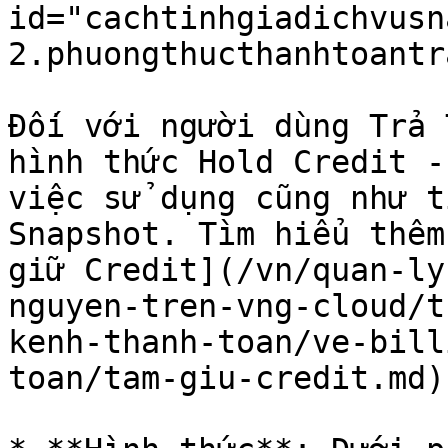
id="cachtinhgiadichvusn
2.phuongthucthanhtoantr
Đối với người dùng Trả 
hình thức Hold Credit -
việc sử dụng cũng như t
Snapshot. Tìm hiểu thêm
giữ Credit](/vn/quan-ly
nguyen-tren-vng-cloud/t
kenh-thanh-toan/ve-bill
toan/tam-giu-credit.md).