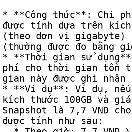
* **Công thức**: Chi ph
được tính dựa trên kích
(theo đơn vị gigabyte) 
(thường được đo bằng giờ
* **Thời gian sử dụng**
phí cho thời gian tồn t
gian này được ghi nhận 
* **Ví dụ**: Ví dụ, nếu
kích thước 100GB và giá
Snapshot là 7,7 VND cho
được tính như sau:

  * Theo giờ: 7,7 VND \* 100 GB = 770 VND mỗi giờ.
