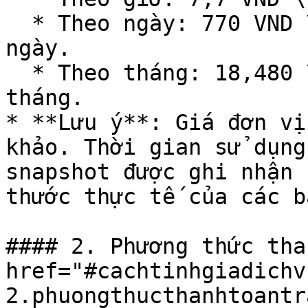
  * Theo ngày: 770 VND \* 24 = 18,480 VND mỗi 
ngày.

  * Theo tháng: 18,480 \* 30 = 554,400 VND mỗi 
tháng.

* **Lưu ý**: Giá đơn vị
khảo. Thời gian sử dụng
snapshot được ghi nhận 
thước thực tế của các b
#### 2. Phương thức tha
href="#cachtinhgiadichv
2.phuongthucthanhtoantr