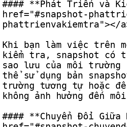
#### **Phát Triển và Ki
href="#snapshot-phattri
phattrienvakiemtra"></a>
Khi bạn làm việc trên m
kiểm tra, snapshot có t
sao lưu của môi trường 
thể sử dụng bản snapsho
trường tương tự hoặc để
không ảnh hưởng đến môi
#### **Chuyển Đổi Giữa 
href="#snapshot-chuyend