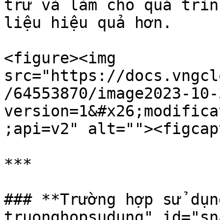
trữ và làm cho quá trìn
liệu hiệu quả hơn.

<figure><img 
src="https://docs.vngcl
/64553870/image2023-10-
version=1&#x26;modifica
;api=v2" alt=""><figcap
***

### **Trường hợp sử dụn
truonghopsudung" id="sn