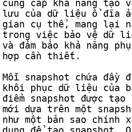
cung cấp khả năng tạo v
lưu của dữ liệu ổ đĩa ả
gian cụ thể, mang lại n
trong việc bảo vệ dữ li
và đảm bảo khả năng phụ
hợp cần thiết.

Mỗi snapshot chứa đầy đ
khôi phục dữ liệu của b
điểm snapshot được tạo 
mới dựa trên một snapsh
như một bản sao chính x
dụng để tạo snapshot. Q