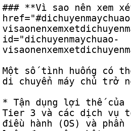
### **Vì sao nên xem xé
href="#dichuyenmaychuao
visaonenxemxetdichuyenm
id="dichuyenmaychuao-
visaonenxemxetdichuyenm
Một số tình huống có th
di chuyển máy chủ trở n
* Tận dụng lợi thế của 
Tier 3 và các dịch vụ t
điều hành (OS) và phần 