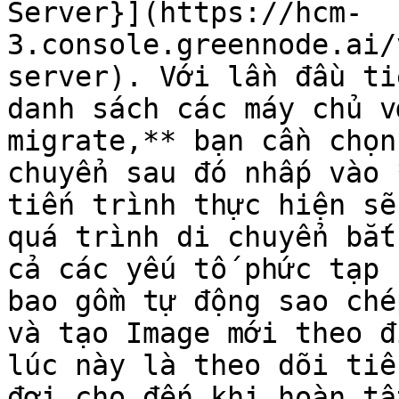
Server}](https://hcm-
3.console.greennode.ai/
server). Với lần đầu ti
danh sách các máy chủ v
migrate,** bạn cần chọn
chuyển sau đó nhấp vào 
tiến trình thực hiện sẽ
quá trình di chuyển bắt
cả các yếu tố phức tạp 
bao gồm tự động sao ché
và tạo Image mới theo đ
lúc này là theo dõi tiế
đợi cho đến khi hoàn tấ