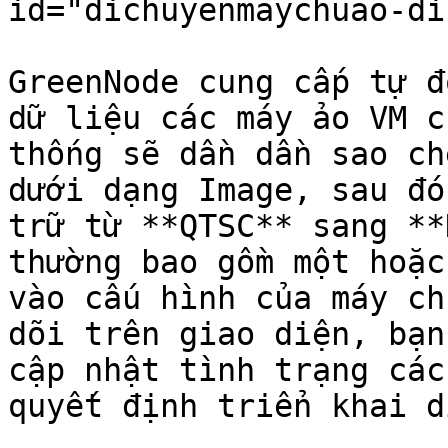
id="dichuyenmaychuao-di
GreenNode cung cấp tự đ
dữ liệu các máy ảo VM c
thống sẽ dần dần sao ch
dưới dạng Image, sau đó
trữ từ **QTSC** sang **
thường bao gồm một hoặc
vào cấu hình của máy ch
dõi trên giao diện, bạn
cập nhật tình trạng các
quyết định triển khai d