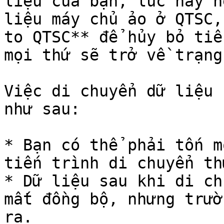
liệu của bạn, lúc này h
liệu máy chủ ảo ở QTSC,
to QTSC** để hủy bỏ tiế
mọi thứ sẽ trở về trạng
Việc di chuyển dữ liệu 
như sau:

* Bạn có thể phải tốn m
tiến trình di chuyển th
* Dữ liệu sau khi di ch
mất đồng bộ, nhưng trườ
ra.
