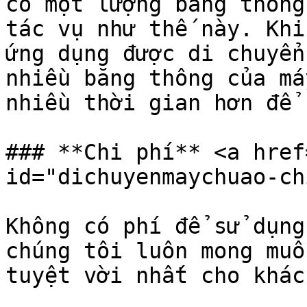
có một lượng băng thông
tác vụ như thế này. Khi
ứng dụng được di chuyển
nhiều băng thông của má
nhiều thời gian hơn để 
### **Chi phí** <a href
id="dichuyenmaychuao-ch
Không có phí để sử dụng
chúng tôi luôn mong muố
tuyệt vời nhất cho khác