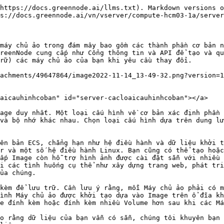
https://docs.greennode.ai/llms.txt). Markdown versions o
s://docs.greennode.ai/vn/vserver/compute-hcm03-1a/server
máy chủ ảo trong đám mây bao gồm các thành phần cơ bản n
reenNode cung cấp như Cổng thông tin và API để tạo và qu
rữ) các máy chủ ảo của bạn khi yêu cầu thay đổi.

achments/49647864/image2022-11-14_13-49-32.png?version=1
aicauhinhcoban" id="server-cacloaicauhinhcoban"></a>

age duy nhất. Một loại cấu hình về cơ bản xác định phần 
và bộ nhớ khác nhau. Chọn loại cấu hình dựa trên dung lư
ên bản ECS, chẳng hạn như hệ điều hành và dữ liệu khởi t
r và một số hệ điều hành Linux. Bạn cũng có thể tạo hoặc
ấp Image còn hỗ trợ hình ảnh được cài đặt sẵn với nhiều 
i các tình huống cụ thể như xây dựng trang web, phát tri
ủa chúng.

kèm để lưu trữ. Cần lưu ý rằng, mỗi Máy chủ ảo phải có m
ình Máy chủ ảo được khởi tạo dựa vào Image trên ổ đĩa kh
e đính kèm hoặc đính kèm nhiều Volume hơn sau khi các Má
o rằng dữ liệu của bạn vẫn có sẵn, chúng tôi khuyên bạn 