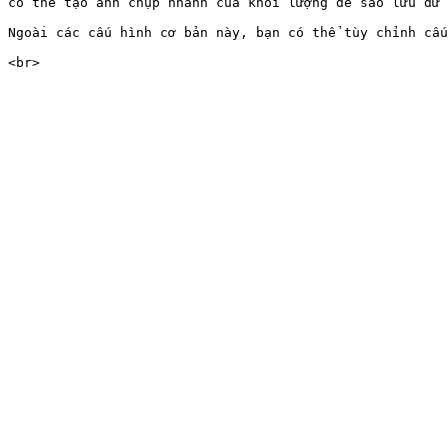
có thể tạo ảnh chụp nhanh của khối lượng để sao lưu dữ 
Ngoài các cấu hình cơ bản này, bạn có thể tùy chỉnh cấu