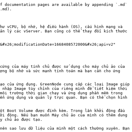
f documentation pages are available by appending `.md` 
.md).

hư vCPU, bộ nhớ, hệ điều hành (OS), cấu hình mạng và 
ản lý các vServer. Bạn cũng có thể thay đổi kích thước 
&#x26;modificationDate=1668408572000&#x26;api=v2" 
cứng của máy tính chủ được sử dụng cho máy chủ ảo của 
ợng bộ nhớ và sức mạnh tính toán mà bạn cần cho ứng 
ạo của ứng dụng. GreenNode cung cấp các loại Image giúp 
 nhập Image tùy chỉnh của riêng mình để tiết kiệm thời 
môi trường thời gian chạy và ứng dụng phần mềm trong 
ển ứng dụng và quản lý trực quan. Bạn có thể chọn hình 
ột Boot Volume được đính kèm. Trong lần khởi động đầu 
ởi động. Nếu bạn muốn Máy chủ ảo của mình có thêm dung 
y chủ ảo được tạo.

nên sao lưu dữ liệu của mình một cách thường xuyên. Bạn 