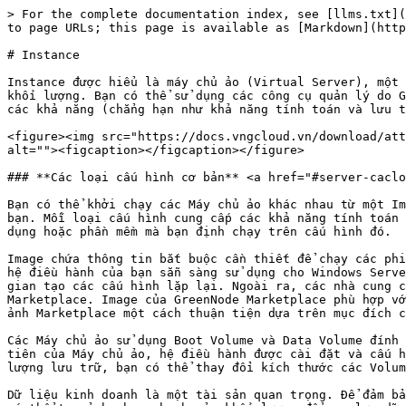
> For the complete documentation index, see [llms.txt](
to page URLs; this page is available as [Markdown](http
# Instance

Instance được hiểu là máy chủ ảo (Virtual Server), một 
khối lượng. Bạn có thể sử dụng các công cụ quản lý do G
các khả năng (chẳng hạn như khả năng tính toán và lưu t
<figure><img src="https://docs.vngcloud.vn/download/att
alt=""><figcaption></figcaption></figure>

### **Các loại cấu hình cơ bản** <a href="#server-caclo
Bạn có thể khởi chạy các Máy chủ ảo khác nhau từ một Im
bạn. Mỗi loại cấu hình cung cấp các khả năng tính toán 
dụng hoặc phần mềm mà bạn định chạy trên cấu hình đó.

Image chứa thông tin bắt buộc cần thiết để chạy các phi
hệ điều hành của bạn sẵn sàng sử dụng cho Windows Serve
gian tạo các cấu hình lặp lại. Ngoài ra, các nhà cung c
Marketplace. Image của GreenNode Marketplace phù hợp vớ
ảnh Marketplace một cách thuận tiện dựa trên mục đích c
Các Máy chủ ảo sử dụng Boot Volume và Data Volume đính 
tiên của Máy chủ ảo, hệ điều hành được cài đặt và cấu h
lượng lưu trữ, bạn có thể thay đổi kích thước các Volum
Dữ liệu kinh doanh là một tài sản quan trọng. Để đảm bả