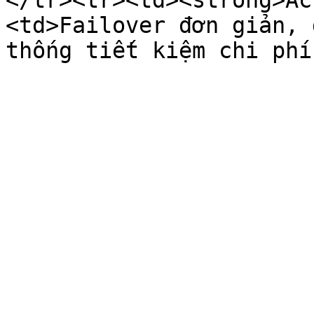
</tr><tr><td><strong>Ac
<td>Failover đơn giản, 