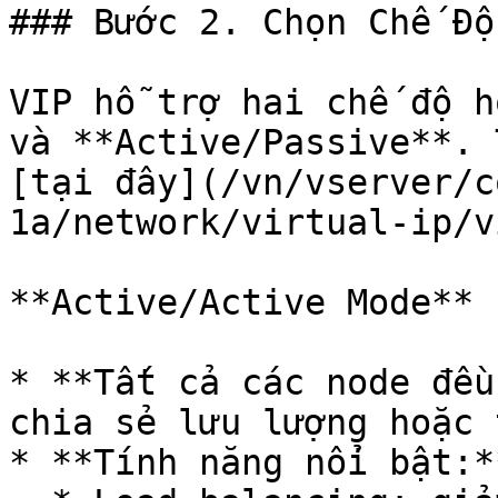
### Bước 2. Chọn Chế Độ
VIP hỗ trợ hai chế độ h
và **Active/Passive**. 
[tại đây](/vn/vserver/c
1a/network/virtual-ip/v
**Active/Active Mode**

* **Tất cả các node đều
chia sẻ lưu lượng hoặc 
* **Tính năng nổi bật:**