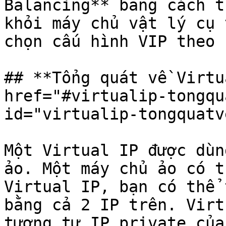
Balancing** bằng cách t
khỏi máy chủ vật lý cụ 
chọn cấu hình VIP theo 
## **Tổng quát về Virtu
href="#virtualip-tongqu
id="virtualip-tongquatv
Một Virtual IP được dùn
ảo. Một máy chủ ảo có t
Virtual IP, bạn có thể 
bằng cả 2 IP trên. Virt
tương tự IP private của