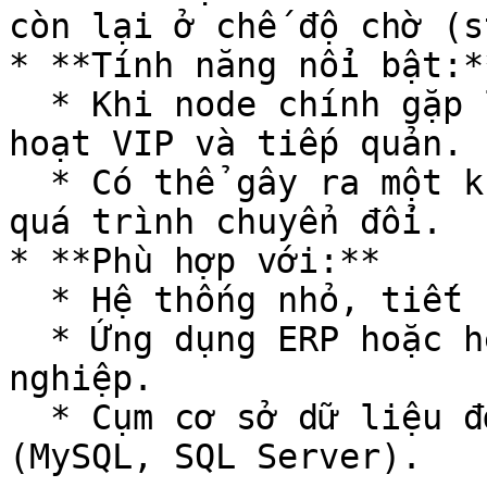
còn lại ở chế độ chờ (s
* **Tính năng nổi bật:**
  * Khi node chính gặp lỗi, một node phụ sẽ kích 
hoạt VIP và tiếp quản.

  * Có thể gây ra một khoảng gián đoạn ngắn trong 
quá trình chuyển đổi.

* **Phù hợp với:**

  * Hệ thống nhỏ, tiết kiệm chi phí.

  * Ứng dụng ERP hoặc hệ thống nội bộ doanh 
nghiệp.

  * Cụm cơ sở dữ liệu đơn giản cần failover 
(MySQL, SQL Server).
