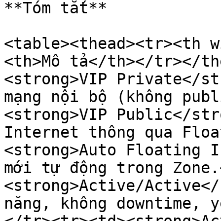
**Tóm tắt**

<table><thead><tr><th w
<th>Mô tả</th></tr></th
<strong>VIP Private</st
mạng nội bộ (không publ
<strong>VIP Public</str
Internet thông qua Floa
<strong>Auto Floating I
mới tự động trong Zone.
<strong>Active/Active</
năng, không downtime, y