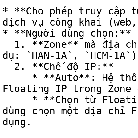
* **Cho phép truy cập t
dịch vụ công khai (web,
* **Người dùng chọn:**

  1. **Zone** mà địa chỉ IP sẽ được sử dụng (ví 
dụ: `HAN-1A`, `HCM-1A`).
  2. **Chế độ IP:**

     * **Auto**: Hệ thống tự động tạo mới một 
Floating IP trong Zone 
     * **Chọn từ Floating IP Available**: Người 
dùng chọn một địa chỉ F
dụng.
