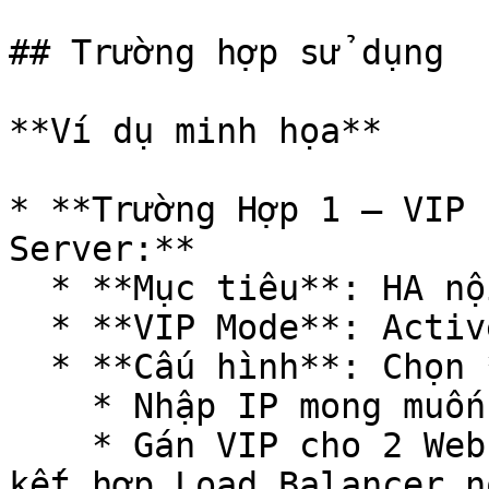
## Trường hợp sử dụng

**Ví dụ minh họa**

* **Trường Hợp 1 – VIP 
Server:**

  * **Mục tiêu**: HA nội bộ không public IP.

  * **VIP Mode**: Active/Active.

  * **Cấu hình**: Chọn **VIP Private**.

    * Nhập IP mong muốn: `192.168.100.200`.

    * Gán VIP cho 2 Web Server trong cùng subnet, 
kết hợp Load Balancer n