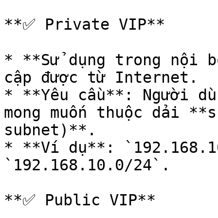
**✅ Private VIP**

* **Sử dụng trong nội b
cập được từ Internet.

* **Yêu cầu**: Người dù
mong muốn thuộc dải **s
subnet)**.

* **Ví dụ**: `192.168.1
`192.168.10.0/24`.

**✅ Public VIP**
