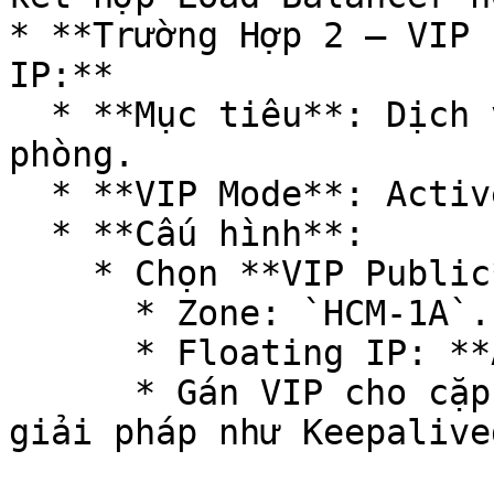
* **Trường Hợp 2 – VIP 
IP:**

  * **Mục tiêu**: Dịch vụ Web công khai có dự 
phòng.

  * **VIP Mode**: Active/Passive.

  * **Cấu hình**:

    * Chọn **VIP Public**.

      * Zone: `HCM-1A`.

      * Floating IP: **Auto**.

      * Gán VIP cho cặp máy chủ master/standby với 
giải pháp như Keepalived