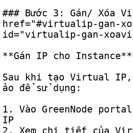
### Bước 3: Gán/ Xóa Vi
href="#virtualip-gan-xo
id="virtualip-gan-xoavi
**Gán IP cho Instance**

Sau khi tạo Virtual IP,
ảo để sử dụng:

1. Vào GreenNode portal
IP

2. Xem chi tiết của Vir