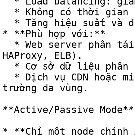
  * Load balancing: giảm tải cho từng node.

  * Không có thời gian chết (zero downtime).

  * Tăng hiệu suất và độ tin cậy.

* **Phù hợp với:**

  * Web server phân tải qua Load Balancer (Nginx, 
HAProxy, ELB).

  * Cơ sở dữ liệu phân tán (Cassandra, MongoDB).

  * Dịch vụ CDN hoặc microservices trong môi 
trường đa vùng.

**Active/Passive Mode**

* **Chỉ một node chính 