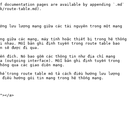
f documentation pages are available by appending `.md` 
k/route-table.md).

ớng lưu lượng mạng giữa các tài nguyên trong một mạng 
ng giữa các mạng, máy tính hoặc thiết bị trong hệ thống 
i nhau. Mỗi bản ghi định tuyến trong route table bao 
n sẽ được đi qua.

ến đích. Nó bao gồm các thông tin như địa chỉ mạng 
a (outgoing interface). Mỗi bản ghi định tuyến trong 
hông qua các giao diện mạng.

hể trong route table mô tả cách điều hướng lưu lượng 
 điều hướng gói tin mạng trong hệ thống mạng.

"></a>
