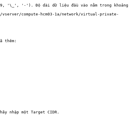
9, '\_', '-'). Độ dài dữ liệu đầu vào nằm trong khoảng 
/vserver/compute-hcm03-1a/network/virtual-private-
ã thêm:

hãy nhập một Target CIDR.
