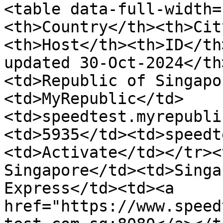
<table data-full-width=
<th>Country</th><th>Cit
<th>Host</th><th>ID</th
updated 30-Oct-2024</th
<td>Republic of Singapo
<td>MyRepublic</td>
<td>speedtest.myrepubli
<td>5935</td><td>speedt
<td>Activate</td></tr><
Singapore</td><td>Singa
Express</td><td><a 
href="https://www.speed