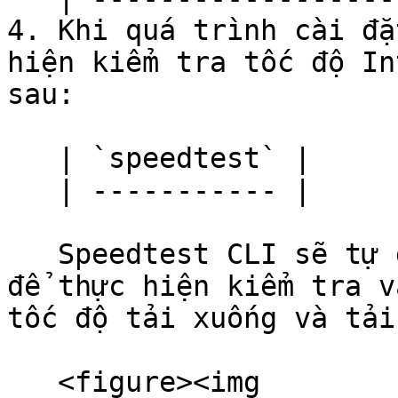
4. Khi quá trình cài đặ
hiện kiểm tra tốc độ In
sau:

   | `speedtest` |

   | ----------- |

   Speedtest CLI sẽ tự động tìm máy chủ gần nhất 
để thực hiện kiểm tra v
tốc độ tải xuống và tải
   <figure><img 