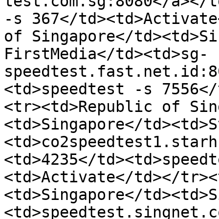
test.com.sg:8080</a></t
-s 367</td><td>Activate
of Singapore</td><td>Si
FirstMedia</td><td>sg-
speedtest.fast.net.id:8
<td>speedtest -s 7556</
<tr><td>Republic of Sin
<td>Singapore</td><td>S
<td>co2speedtest1.starh
<td>4235</td><td>speedt
<td>Activate</td></tr><
<td>Singapore</td><td>S
<td>speedtest.singnet.c