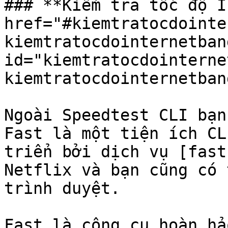
### **Kiểm tra tốc độ I
href="#kiemtratocdointe
kiemtratocdointernetban
id="kiemtratocdointerne
kiemtratocdointernetban
Ngoài Speedtest CLI bạn
Fast là một tiện ích CL
triển bởi dịch vụ [fast
Netflix và bạn cũng có 
trình duyệt.

Fast là công cụ hoàn hả