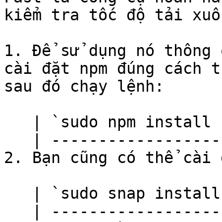
kiểm tra tốc độ tải xuố
1. Để sử dụng nó thông 
cài đặt npm đúng cách t
sau đó chạy lệnh:

   | `sudo npm install --global fast-cli` |

   | ------------------------------------ |

2. Bạn cũng có thể cài 
   | `sudo snap install fast` |

   | ------------------------ |
