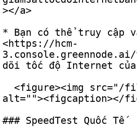
></a>

* Bạn có thể truy cập v
<https://hcm-
3.console.greennode.ai/
dõi tốc độ Internet của
  <figure><img src="/files/XxzBIoIvXGzANsBMdxrA" 
alt=""><figcaption></fi
### SpeedTest Quốc Tế
