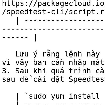
https://packagecloud.io
/speedtest-cli/script.r
   | ---------------------------------------------
-----------------------
------ |

   Lưu ý rằng lệnh này sẽ yêu cầu quyền quản trị, 
vì vậy bạn cần nhập mật
3. Sau khi quá trình cà
sau để cài đặt Speedtes
   | `sudo yum install speedtest` |

   | ---------------------------- |
