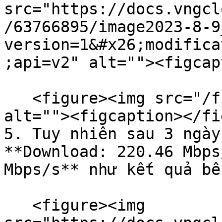
src="https://docs.vngcl
/63766895/image2023-8-9
version=1&#x26;modifica
;api=v2" alt=""><figcap
   <figure><img src="/files/kmqcVWr9QmxT9KEOOj4Y" 
alt=""><figcaption></fi
5. Tuy nhiên sau 3 ngày
**Download: 220.46 Mbps
Mbps/s** như kết quả bê
   <figure><img 