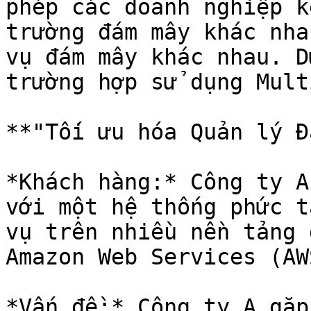
phép các doanh nghiệp k
trường đám mây khác nha
vụ đám mây khác nhau. D
trường hợp sử dụng Mult
**"Tối ưu hóa Quản lý Đ
*Khách hàng:* Công ty A
với một hệ thống phức t
vụ trên nhiều nền tảng 
Amazon Web Services (AW
*Vấn đề:* Công ty A gặp