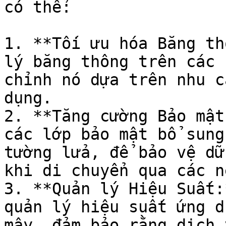
có thể:

1. **Tối ưu hóa Băng th
lý băng thông trên các 
chỉnh nó dựa trên nhu c
dụng.

2. **Tăng cường Bảo mật
các lớp bảo mật bổ sung
tường lửa, để bảo vệ dữ
khi di chuyển qua các n
3. **Quản lý Hiệu Suất:
quản lý hiệu suất ứng d
mây, đảm bảo rằng dịch 