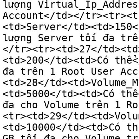
lượng Virtual_Ip_Addres
Account</td></tr><tr><t
<td>Server</td><td>150<
lượng Server tối đa trê
</tr><tr><td>27</td><td
<td>200</td><td>Có thể<
đa trên 1 Root User Acc
<td>28</td><td>Volume_M
<td>5000</td><td>Có thể
đa cho Volume trên 1 Ro
<tr><td>29</td><td>Volu
<td>10000</td><td>Có th
GB tối đa cho Volume tr