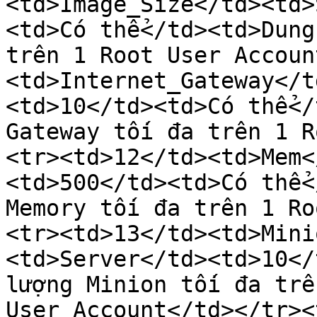
<td>Image_Size</td><td>
<td>Có thể</td><td>Dung
trên 1 Root User Accoun
<td>Internet_Gateway</t
<td>10</td><td>Có thể</
Gateway tối đa trên 1 R
<tr><td>12</td><td>Mem<
<td>500</td><td>Có thể<
Memory tối đa trên 1 Ro
<tr><td>13</td><td>Mini
<td>Server</td><td>10</
lượng Minion tối đa trê
User Account</td></tr><