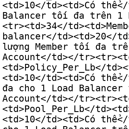
<td>10</td><td>Có thể</
Balancer tối đa trên 1 
<tr><td>34</td><td>Memb
balancer</td><td>20</td
lượng Member tối đa trê
Account</td></tr><tr><t
<td>Policy_Per_Lb</td><
<td>10</td><td>Có thể</
đa cho 1 Load Balancer 
Account</td></tr><tr><t
<td>Pool_Per_Lb</td><td
<td>10</td><td>Có thể</