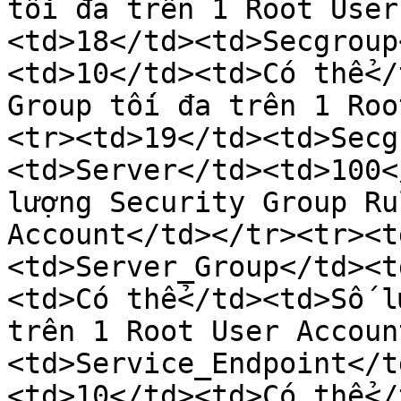
tối đa trên 1 Root User
<td>18</td><td>Secgroup
<td>10</td><td>Có thể</
Group tối đa trên 1 Roo
<tr><td>19</td><td>Secg
<td>Server</td><td>100<
lượng Security Group Ru
Account</td></tr><tr><t
<td>Server_Group</td><t
<td>Có thể</td><td>Số l
trên 1 Root User Accoun
<td>Service_Endpoint</t
<td>10</td><td>Có thể</