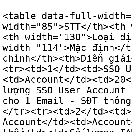
<table data-full-width=
width="85">STT</th><th 
<th width="130">Loại dị
width="114">Mặc định</t
chỉnh</th><th>Diễn giải
<tr><td>1</td><td>SSO U
<td>Account</td><td>20<
lượng SSO User Account 
cho 1 Email - SĐT thông
</tr><tr><td>2</td><td>
Account</td><td>Account