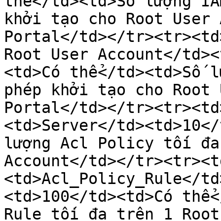
thể</td><td>Số lượng IA
khởi tạo cho Root User 
Portal</td></tr><tr><td
Root User Account</td><
<td>Có thể</td><td>Số l
phép khởi tạo cho Root 
Portal</td></tr><tr><td
<td>Server</td><td>10</
lượng Acl Policy tối đa
Account</td></tr><tr><t
<td>Acl_Policy_Rule</td
<td>100</td><td>Có thể<
Rule tối đa trên 1 Root