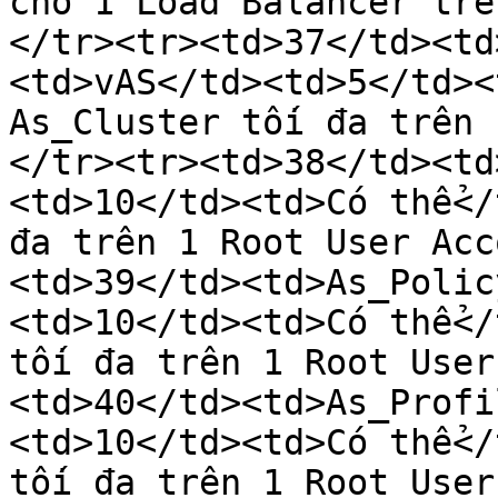
cho 1 Load Balancer trê
</tr><tr><td>37</td><td
<td>vAS</td><td>5</td><
As_Cluster tối đa trên 
</tr><tr><td>38</td><td
<td>10</td><td>Có thể</
đa trên 1 Root User Acc
<td>39</td><td>As_Polic
<td>10</td><td>Có thể</
tối đa trên 1 Root User
<td>40</td><td>As_Profi
<td>10</td><td>Có thể</
tối đa trên 1 Root User