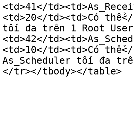
<td>41</td><td>As_Recei
<td>20</td><td>Có thể</
tối đa trên 1 Root User
<td>42</td><td>As_Sched
<td>10</td><td>Có thể</
As_Scheduler tối đa trê