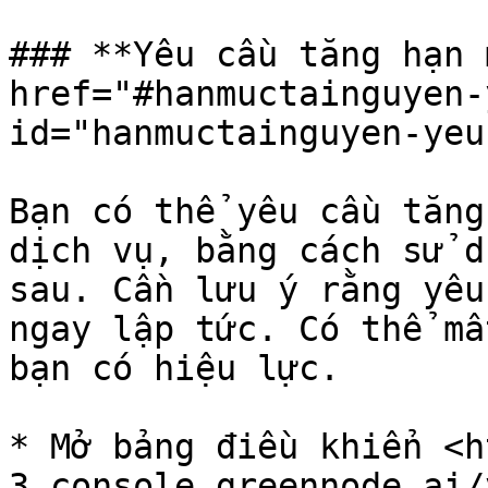
### **Yêu cầu tăng hạn 
href="#hanmuctainguyen-
id="hanmuctainguyen-yeu
Bạn có thể yêu cầu tăng
dịch vụ, bằng cách sử d
sau. Cần lưu ý rằng yêu
ngay lập tức. Có thể mấ
bạn có hiệu lực.

* Mở bảng điều khiển <h
3.console.greennode.ai/