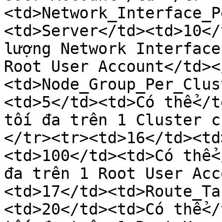
<td>Network_Interface_P
<td>Server</td><td>10</
lượng Network Interface
Root User Account</td><
<td>Node_Group_Per_Clus
<td>5</td><td>Có thể</t
tối đa trên 1 Cluster c
</tr><tr><td>16</td><td
<td>100</td><td>Có thể<
đa trên 1 Root User Acc
<td>17</td><td>Route_Ta
<td>20</td><td>Có thể</