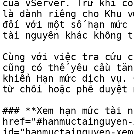
của vServer. Trừ khi có
là dành riêng cho Khu v
đối với một số hạn mức 
tài nguyên khác không t
Cùng với việc tra cứu c
cũng có thể yêu cầu tăn
khiển Hạn mức dịch vụ. 
từ chối hoặc phê duyệt 
### **Xem hạn mức tài n
href="#hanmuctainguyen-
id="hanmuctainguyen-xem