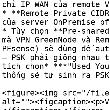
chỉ IP WAN của remote V
* **Remote Private CIDR
của server OnPremise pf
* Tùy chọn **Pre-shared
mà VPN GreenNode và Rem
PFsense) sẽ dùng để aut
– PSK phải giống nhau t
tích chọn* ***"Used You
thống sẽ tự sinh ra PSK*
<figure><img src="/file
alt=""><figcaption><p>V