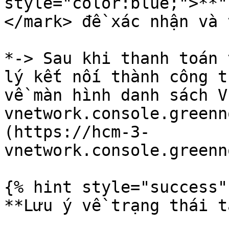
style="color:blue;">**"
</mark> đề xác nhận và 
*-> Sau khi thanh toán 
lý kết nối thành công t
về màn hình danh sách V
vnetwork.console.greenn
(https://hcm-3-
vnetwork.console.greenn
{% hint style="success" 
**Lưu ý về trạng thái t