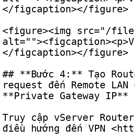
</figcaption></figure>

<figure><img src="/file
alt=""><figcaption><p>V
</figcaption></figure>

## **Bước 4:** Tạo Rout
request đến Remote LAN 
**Private Gateway IP** 
Truy cập vServer Router
điều hướng đến VPN <htt