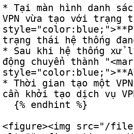
* Tại màn hình danh sác
VPN vừa tạo với trạng t
style="color:blue;">**P
trạng thái hệ thống đan
* Sau khi hệ thống xử l
động chuyển thành "<mark
style="color:blue;">**A
* Thời gian tạo một VPN
cần khởi tạo dịch vụ VP
  {% endhint %}

<figure><img src="/file