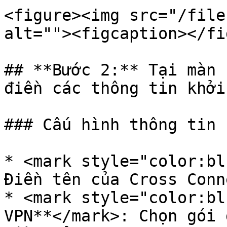
<figure><img src="/file
alt=""><figcaption></fi
## **Bước 2:** Tại màn 
điền các thông tin khởi
### Cấu hình thông tin 
* <mark style="color:bl
Điền tên của Cross Conn
* <mark style="color:bl
VPN**</mark>: Chọn gói 