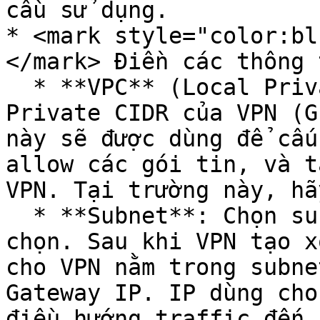
cầu sử dụng.

* <mark style="color:bl
</mark> Điền các thông 
  * **VPC** (Local Private CIDR): Network Local 
Private CIDR của VPN (G
này sẽ được dùng để cấu
allow các gói tin, và t
VPN. Tại trường này, hã
  * **Subnet**: Chọn subnet nằm trong VPC được 
chọn. Sau khi VPN tạo x
cho VPN nằm trong subne
Gateway IP. IP dùng cho
điều hướng traffic đến 