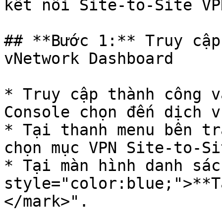
kết nối Site-to-Site VPN
## **Bước 1:** Truy cập
vNetwork Dashboard

* Truy cập thành công v
Console chọn đến dịch v
* Tại thanh menu bên tr
chọn mục VPN Site-to-Sit
* Tại màn hình danh sác
style="color:blue;">**T
</mark>".
