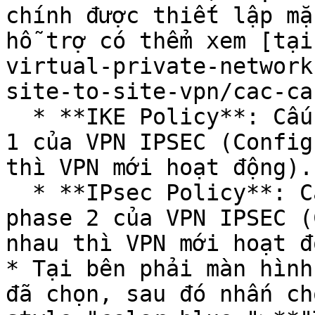
chính được thiết lập mặ
hỗ trợ có thểm xem [tại
virtual-private-network
site-to-site-vpn/cac-ca
  * **IKE Policy**: Cấu hình các config cho phase 
1 của VPN IPSEC (Config
thì VPN mới hoạt động).

  * **IPsec Policy**: Cấu hình các config cho 
phase 2 của VPN IPSEC (
nhau thì VPN mới hoạt đ
* Tại bên phải màn hình
đã chọn, sau đó nhấn ch