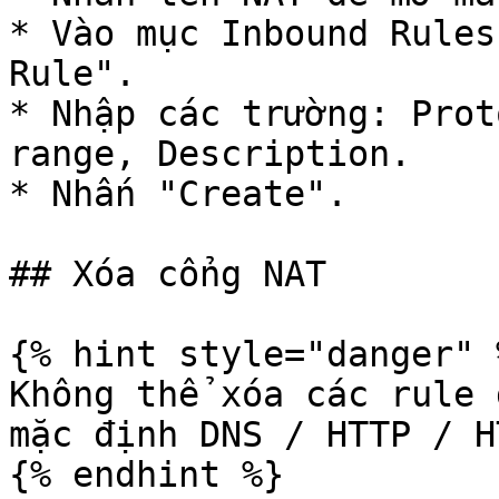
* Vào mục Inbound Rules
Rule".

* Nhập các trường: Prot
range, Description.

* Nhấn "Create".

## Xóa cổng NAT

{% hint style="danger" %
Không thể xóa các rule 
mặc định DNS / HTTP / H
{% endhint %}
