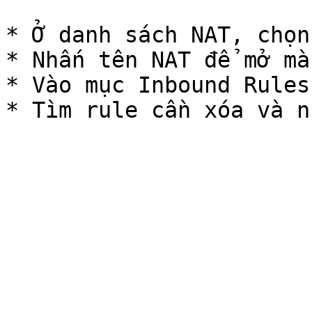
* Ở danh sách NAT, chọn
* Nhấn tên NAT để mở mà
* Vào mục Inbound Rules.