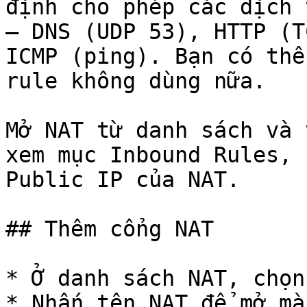
định cho phép các dịch 
— DNS (UDP 53), HTTP (T
ICMP (ping). Bạn có thể
rule không dùng nữa.

Mở NAT từ danh sách và 
xem mục Inbound Rules, 
Public IP của NAT.

## Thêm cổng NAT

* Ở danh sách NAT, chọn
* Nhấn tên NAT để mở mà