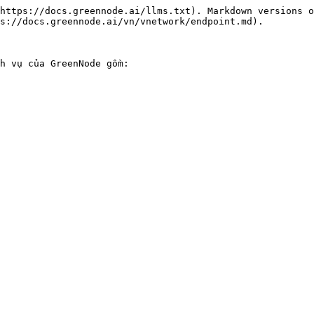
https://docs.greennode.ai/llms.txt). Markdown versions o
s://docs.greennode.ai/vn/vnetwork/endpoint.md).

h vụ của GreenNode gồm:
