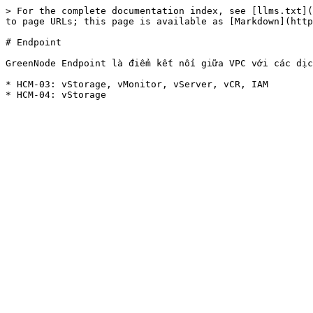
> For the complete documentation index, see [llms.txt](
to page URLs; this page is available as [Markdown](http
# Endpoint

GreenNode Endpoint là điểm kết nối giữa VPC với các dịc
* HCM-03: vStorage, vMonitor, vServer, vCR, IAM
