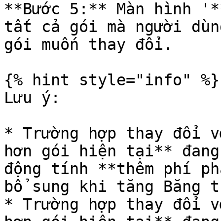
**Bước 5:** Màn hình '*
tất cả gói mà người dùn
gói muốn thay đổi.

{% hint style="info" %}

Lưu ý:

* Trường hợp thay đổi v
hơn gói hiện tại** đang
động tính **thêm phí ph
bổ sung khi tăng Băng t
* Trường hợp thay đổi v