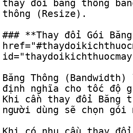
thay đổi băng thông bằn
thông (Resize).

### **Thay đổi Gói Băng
href="#thaydoikichthuoc
id="thaydoikichthuocmay
Băng Thông (Bandwidth) 
định nghĩa cho tốc độ g
Khi cần thay đổi Băng t
người dùng sẽ chọn gói 
Khi có nhu cầu thay đổi