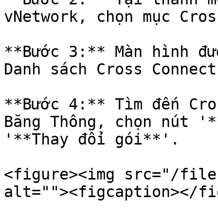
vNetwork, chọn mục Cros
**Bước 3:** Màn hình đư
Danh sách Cross Connect;
**Bước 4:** Tìm đến Cro
Băng Thông, chọn nút '*
'**Thay đổi gói**'.

<figure><img src="/file
alt=""><figcaption></fi