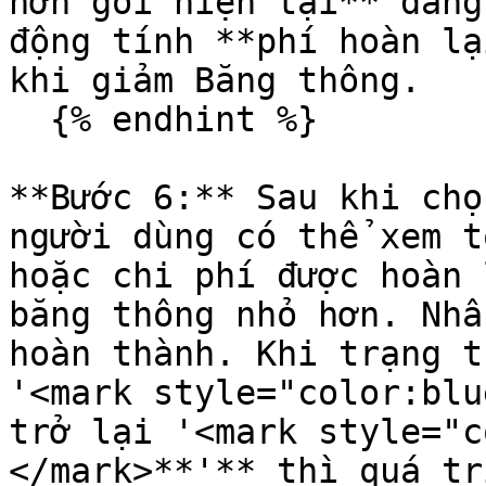
hơn gói hiện tại** đang
động tính **phí hoàn lạ
khi giảm Băng thông.

  {% endhint %}

**Bước 6:** Sau khi chọ
người dùng có thể xem t
hoặc chi phí được hoàn 
băng thông nhỏ hơn. Nhấ
hoàn thành. Khi trạng t
'<mark style="color:blu
trở lại '<mark style="c
</mark>**'** thì quá tr