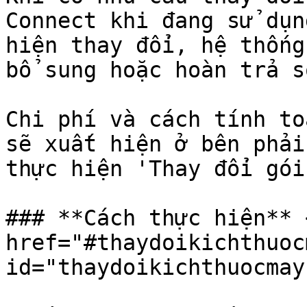
Connect khi đang sử dụn
hiện thay đổi, hệ thống
bổ sung hoặc hoàn trả s
Chi phí và cách tính to
sẽ xuất hiện ở bên phải
thực hiện 'Thay đổi gói
### **Cách thực hiện** <
href="#thaydoikichthuoc
id="thaydoikichthuocmay