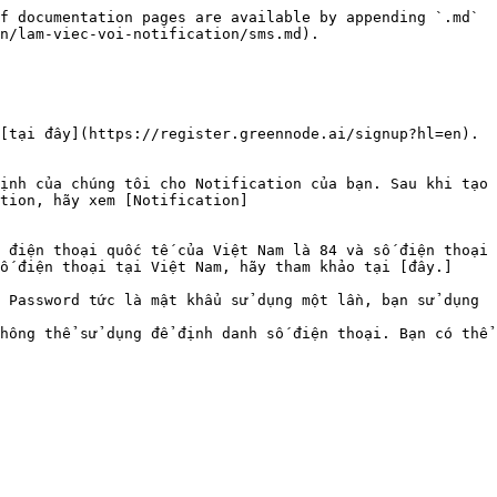
f documentation pages are available by appending `.md` 
n/lam-viec-voi-notification/sms.md).

[tại đây](https://register.greennode.ai/signup?hl=en).

ịnh của chúng tôi cho Notification của bạn. Sau khi tạo 
tion, hãy xem [Notification]
 điện thoại quốc tế của Việt Nam là 84 và số điện thoại 
ố điện thoại tại Việt Nam, hãy tham khảo tại [đây.]
 Password tức là mật khẩu sử dụng một lần, bạn sử dụng 
hông thể sử dụng để định danh số điện thoại. Bạn có thể 