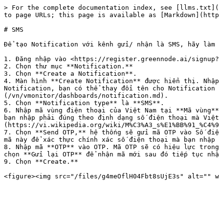
> For the complete documentation index, see [llms.txt](
to page URLs; this page is available as [Markdown](http
# SMS

Để tạo Notification với kênh gửi/ nhận là SMS, hãy làm 
1. Đăng nhập vào <https://register.greennode.ai/signup?
2. Chọn thư mục **Notification.**

3. Chọn **Create a Notification**.

4. Màn hình **Create Notification** được hiển thị. Nhập
Notification, bạn có thể thay đổi tên cho Notification 
(/vn/vmonitor/dashboards/notification.md).

5. Chọn **Notification type** là **SMS**.

6. Nhập mã vùng điện thoại của Việt Nam tại **Mã vùng**
bạn nhập phải đúng theo định dạng số điện thoại mà Việt
(https://vi.wikipedia.org/wiki/M%C3%A3_s%E1%BB%91_%C4%9
7. Chọn **Send OTP,** hệ thống sẽ gửi mã OTP vào Số điệ
mã này để xác thực chính xác số điện thoại mà bạn nhập 
8. Nhập mã **OTP** vào OTP. Mã OTP sẽ có hiệu lực trong
chọn **Gửi lại OTP** để nhận mã mới sau đó tiếp tục nhậ
9. Chọn **Create.**
