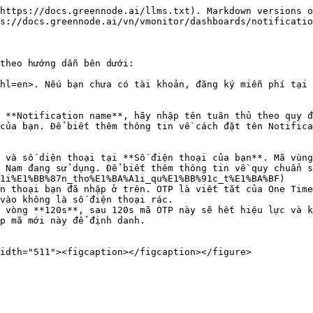
https://docs.greennode.ai/llms.txt). Markdown versions o
s://docs.greennode.ai/vn/vmonitor/dashboards/notificatio
theo hướng dẫn bên dưới:

hl=en>. Nếu bạn chưa có tài khoản, đăng ký miễn phí tại 
 **Notification name**, hãy nhập tên tuân thủ theo quy đ
của bạn. Để biết thêm thông tin về cách đặt tên Notifica
 và số diện thoại tại **Số điện thoại của bạn**. Mã vùng
 Nam đang sử dụng. Để biết thêm thông tin về quy chuẩn s
1i%E1%BB%87n_tho%E1%BA%A1i_qu%E1%BB%91c_t%E1%BA%BF)

n thoại bạn đã nhập ở trên. OTP là viết tắt của One Time
vào không là số điện thoại rác.

 vòng **120s**, sau 120s mã OTP này sẽ hết hiệu lực và k
p mã mới này để định danh.
