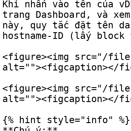
Khi nhấn vào tên của vD
trang Dashboard, và xem
này, quy tắc đặt tên da
hostname-ID (lấy block 
<figure><img src="/file
alt=""><figcaption></fi
<figure><img src="/file
alt=""><figcaption></fi
{% hint style="info" %}

**Chú ý:**
