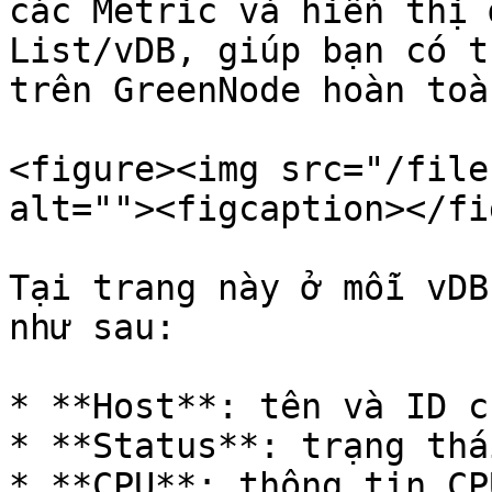
các Metric và hiển thị 
List/vDB, giúp bạn có t
trên GreenNode hoàn toà
<figure><img src="/file
alt=""><figcaption></fi
Tại trang này ở mỗi vDB
như sau:

* **Host**: tên và ID c
* **Status**: trạng thá
* **CPU**: thông tin CP