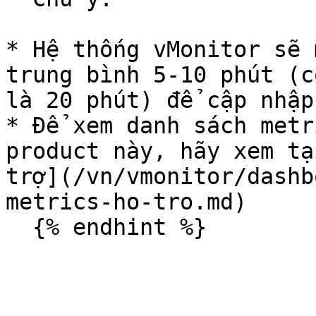
* Hệ thống vMonitor sẽ 
trung bình 5-10 phút (c
là 20 phút) để cập nhập
* Để xem danh sách metr
product này, hãy xem tạ
trợ](/vn/vmonitor/dashb
metrics-ho-tro.md)
