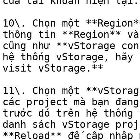
của tài khoản hiện tại.

10\. Chọn một **Region*
thông tin **Region** và
cũng như **vStorage con
hệ thống vStorage, hãy 
visit vStorage.**

11\. Chọn một **vStorag
các project mà bạn đang
trước đó trên hệ thống 
danh sách vStorage proj
**Reload** để cập nhập 