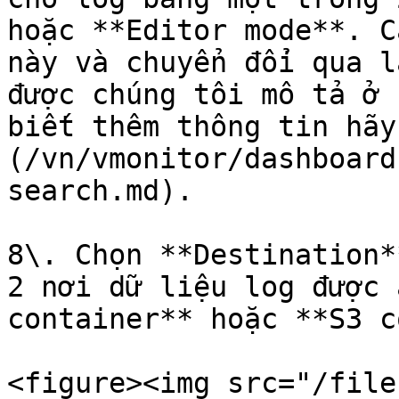
hoặc **Editor mode**. C
này và chuyển đổi qua l
được chúng tôi mô tả ở 
biết thêm thông tin hãy
(/vn/vmonitor/dashboard
search.md).

8\. Chọn **Destination*
2 nơi dữ liệu log được 
container** hoặc **S3 c
<figure><img src="/file