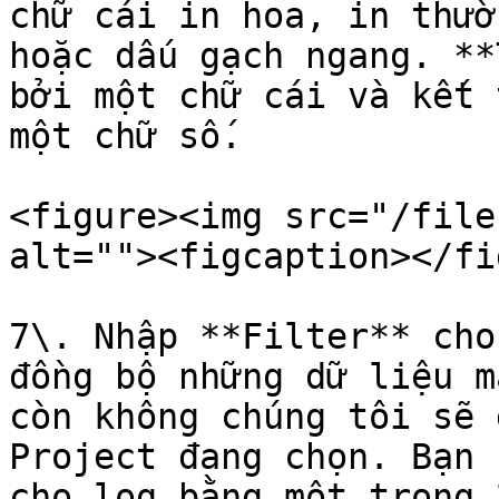
chữ cái in hoa, in thườ
hoặc dấu gạch ngang. **
bởi một chữ cái và kết 
một chữ số.

<figure><img src="/file
alt=""><figcaption></fi
7\. Nhập **Filter** cho
đồng bộ những dữ liệu m
còn không chúng tôi sẽ 
Project đang chọn. Bạn 
cho log bằng một trong 