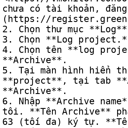
chưa có tài khoản, đăng
(https://register.green
2. Chọn thư mục **Log**.
3. Chọn **Log project.**
4. Chọn tên **log proje
**Archive**.

5. Tại màn hình hiển th
**project**, tại tab **
**Archive**.

6. Nhập **Archive name*
tôi. **Tên Archive** ph
63 (tối đa) ký tự. **Tê