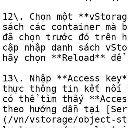
12\. Chọn một **vStorag
sách các container mà b
đã chọn trước đó trên h
cập nhập danh sách vSto
hãy chọn **Reload** để 
13\. Nhập **Access key*
thực thông tin kết nối 
có thể tìm thấy **Acces
theo hướng dẫn tại [Ser
(/vn/vstorage/object-st