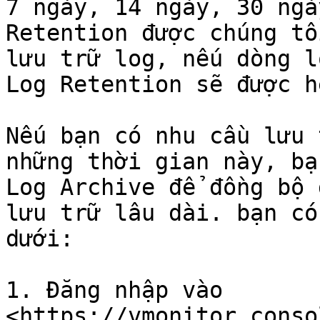
7 ngày, 14 ngày, 30 ngà
Retention được chúng tô
lưu trữ log, nếu dòng l
Log Retention sẽ được h
Nếu bạn có nhu cầu lưu 
những thời gian này, bạ
Log Archive để đồng bộ 
lưu trữ lâu dài. bạn có
dưới:

1. Đăng nhập vào 
<https://vmonitor.conso