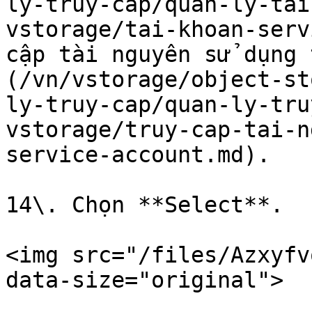
ly-truy-cap/quan-ly-tai
vstorage/tai-khoan-serv
cập tài nguyên sử dụng 
(/vn/vstorage/object-st
ly-truy-cap/quan-ly-tru
vstorage/truy-cap-tai-n
service-account.md).

14\. Chọn **Select**.

<img src="/files/Azxyfv
data-size="original">
