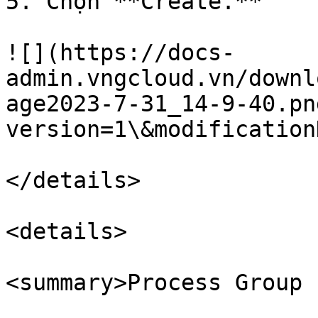
5. Chọn **Create.**

![](https://docs-
admin.vngcloud.vn/downl
age2023-7-31_14-9-40.pn
version=1\&modification
</details>

<details>

<summary>Process Group 