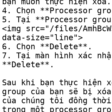
bạn muốn thực hiện xóa.

4. Chọn **Processor gro
5. Tại **Processor grou
<img src="/files/AmhBcW
data-size="line">

6. Chọn **Delete**.

7. Tại màn hình xác nhậ
**Delete**.

Sau khi bạn thực hiện x
group của bạn sẽ bị xóa
của chúng tôi đồng thời
trong một processor gro