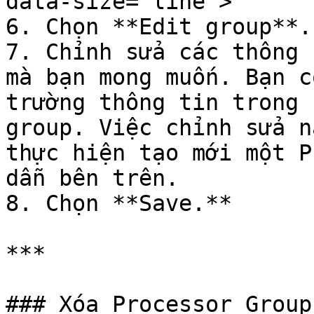
data-size="line">

6. Chọn **Edit group**.

7. Chỉnh sửa các thông 
mà bạn mong muốn. Bạn c
trường thông tin trong 
group. Việc chỉnh sửa n
thực hiện tạo mới một P
dẫn bên trên.

8. Chọn **Save.**

***

### Xóa Processor Groups