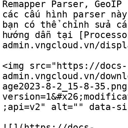
Remapper Parser, GeoIP 
các cấu hình parser này
bạn có thể chỉnh sửa cá
hướng dẫn tại [Processo
admin.vngcloud.vn/displ
<img src="https://docs-
admin.vngcloud.vn/downl
age2023-8-2_15-8-35.png
version=1&#x26;modifica
;api=v2" alt="" data-si
![](https://docs-