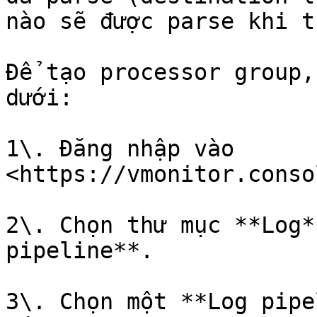
nào sẽ được parse khi t
Để tạo processor group,
dưới:

1\. Đăng nhập vào 
<https://vmonitor.conso
2\. Chọn thư mục **Log*
pipeline**.

3\. Chọn một **Log pipe