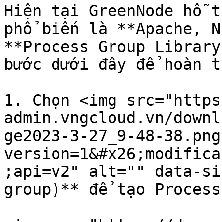
Hiện tại GreenNode hỗ t
phổ biến là **Apache, N
**Process Group Library
bước dưới đây để hoàn t
1. Chọn <img src="https
admin.vngcloud.vn/downl
ge2023-3-27_9-48-38.png
version=1&#x26;modifica
;api=v2" alt="" data-si
group)** để tạo Process