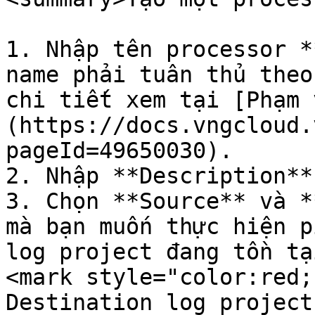
1. Nhập tên processor *
name phải tuân thủ theo
chi tiết xem tại [Phạm 
(https://docs.vngcloud.
pageId=49650030).

2. Nhập **Description**
3. Chọn **Source** và *
mà bạn muốn thực hiện p
log project đang tồn tạ
<mark style="color:red;
Destination log project