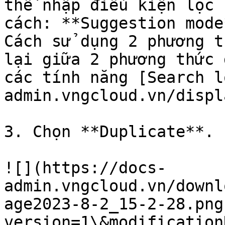
thể nhập điều kiện lọc 
cách: **Suggestion mode
Cách sử dụng 2 phương t
lại giữa 2 phương thức 
các tính năng [Search l
admin.vngcloud.vn/displ
3. Chọn **Duplicate**.

![](https://docs-
admin.vngcloud.vn/downl
age2023-8-2_15-2-28.png
version=1\&modification