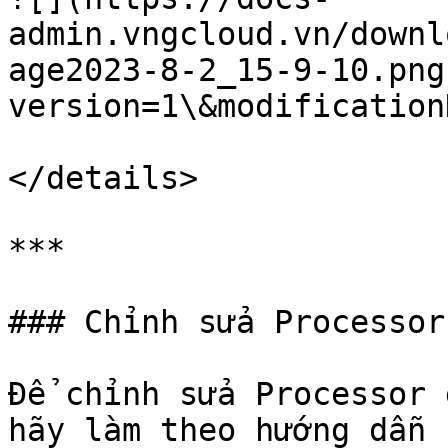
admin.vngcloud.vn/downl
age2023-8-2_15-9-10.png
version=1\&modification
</details>

***

### Chỉnh sửa Processor
Để chỉnh sửa Processor 
hãy làm theo hướng dẫn 