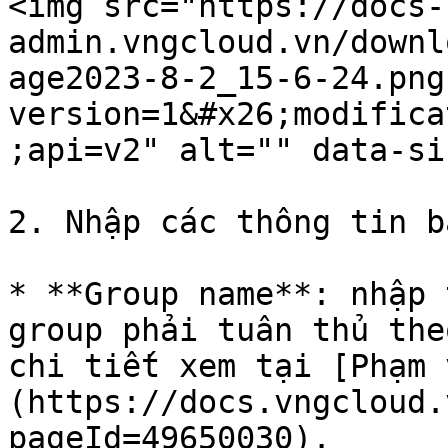
<img src="https://docs-
admin.vngcloud.vn/downl
age2023-8-2_15-6-24.png
version=1&#x26;modifica
;api=v2" alt="" data-si
2. Nhập các thông tin b
* **Group name**: nhập 
group phải tuân thủ the
chi tiết xem tại [Phạm 
(https://docs.vngcloud.
pageId=49650030).
