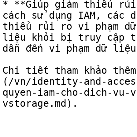
* **Giúp giảm thiểu rủi
cách sử dụng IAM, các d
thiểu rủi ro vi phạm dữ
liệu khỏi bị truy cập t
dẫn đến vi phạm dữ liệu.
Chi tiết tham khảo thêm
(/vn/identity-and-acces
quyen-iam-cho-dich-vu-v