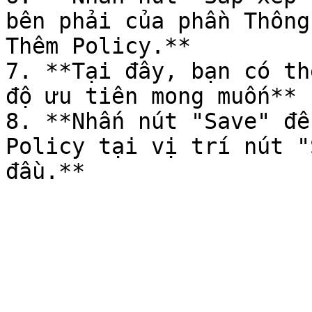
bên phải của phần Thông
Thêm Policy.**

7. **Tại đây, bạn có th
độ ưu tiên mong muốn**

8. **Nhấn nút "Save" để
Policy tại vị trí nút "