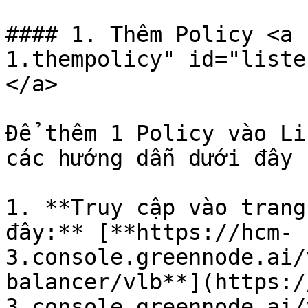
#### 1. Thêm Policy <a 
1.thempolicy" id="liste
</a>

Để thêm 1 Policy vào Li
các hướng dẫn dưới đây

1. **Truy cập vào trang
đây:** [**https://hcm-
3.console.greennode.ai/
balancer/vlb**](https:/
3.console.greennode.ai/