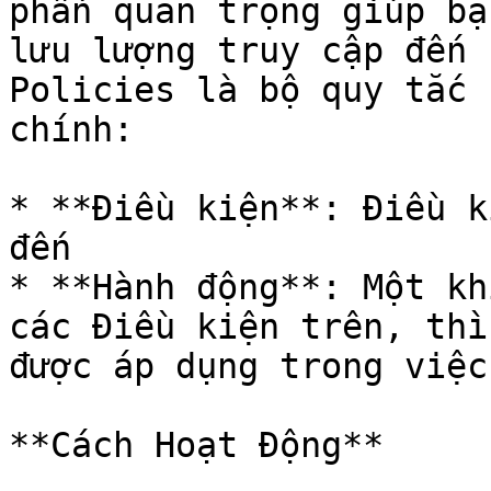
phần quan trọng giúp bạ
lưu lượng truy cập đến 
Policies là bộ quy tắc 
chính:

* **Điều kiện**: Điều k
đến

* **Hành động**: Một kh
các Điều kiện trên, thì
được áp dụng trong việc
**Cách Hoạt Động**
