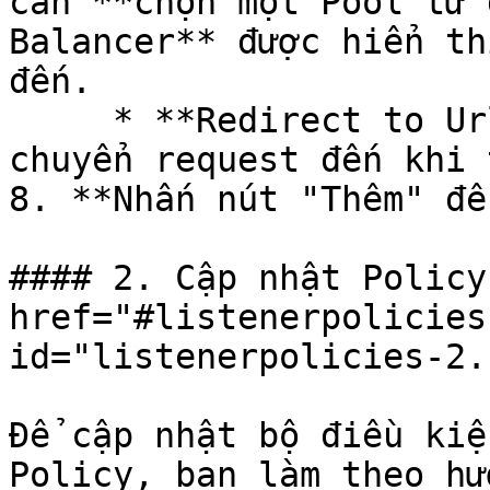
cần **chọn một Pool từ 
Balancer** được hiển th
đến.

     * **Redirect to Url:** Nhập URL bạn muốn 
chuyển request đến khi 
8. **Nhấn nút "Thêm" để
#### 2. Cập nhật Policy 
href="#listenerpolicies
id="listenerpolicies-2.
Để cập nhật bộ điều kiệ
Policy, bạn làm theo hư