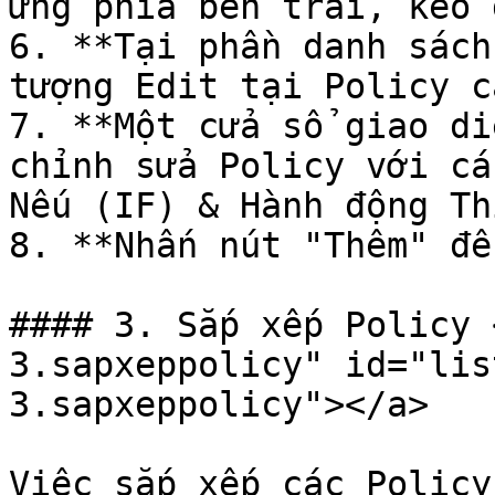
ứng phía bên trái, kéo 
6. **Tại phần danh sách
tượng Edit tại Policy c
7. **Một cửa sổ giao di
chỉnh sửa Policy với cá
Nếu (IF) & Hành động Th
8. **Nhấn nút "Thêm" để
#### 3. Sắp xếp Policy 
3.sapxeppolicy" id="lis
3.sapxeppolicy"></a>

Việc sắp xếp các Policy