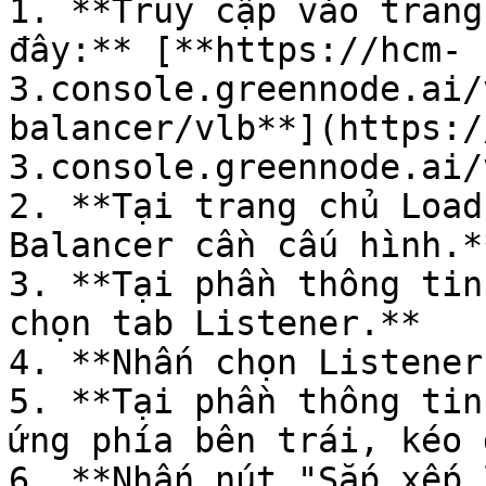
1. **Truy cập vào trang
đây:** [**https://hcm-
3.console.greennode.ai/
balancer/vlb**](https:/
3.console.greennode.ai/
2. **Tại trang chủ Load
Balancer cần cấu hình.**
3. **Tại phần thông tin
chọn tab Listener.**

4. **Nhấn chọn Listener
5. **Tại phần thông tin
ứng phía bên trái, kéo 
6. **Nhấn nút "Sắp xếp 