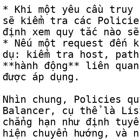
* Khi một yêu cầu truy 
sẽ kiểm tra các Policie
định xem quy tắc nào sẽ
* Nếu một request đến k
dụ: kiểm tra host, path
**hành động** liên quan
được áp dụng.

Nhìn chung, Policies qu
Balancer, cụ thể là Lis
chẳng hạn như định tuyế
hiện chuyển hướng, và n