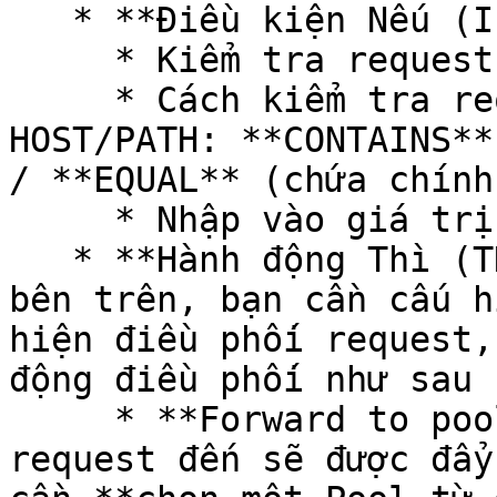
   * **Điều kiện Nếu (IF):**

     * Kiểm tra request đến dựa vào **HOST/PATH**

     * Cách kiểm tra request đến dựa vào 
HOST/PATH: **CONTAINS**
/ **EQUAL** (chứa chính
     * Nhập vào giá trị HOST/PATH cần kiểm tra

   * **Hành động Thì (THEN):** Khi thỏa điều kiện 
bên trên, bạn cần cấu h
hiện điều phối request,
động điều phối như sau

     * **Forward to pool:** Khi thỏa điều kiện, 
request đến sẽ được đẩy