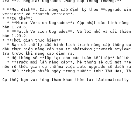
### **2. Regular Upgrades (Nâng cấp thông thường)**

* **Mục đích**: Các nâng cấp định kỳ theo **upgrade win
version** và **patch version**.

* **Cụ thể**:

  * **Minor Version Upgrades**: Cập nhật các tính năng và API mới. Ví dụ, nếu cluster hiện tại đang sử dụng phiên bản 1.28.2, hệ thống sẽ tự động nâng cấp lên phiên 
bản 1.29.6.

  * **Patch Version Upgrades**: Vá lỗi nhỏ và cải thiện hiệu suất. Ví dụ, nếu cluster hiện tại đang sử dụng phiên bản 1.29.1, hệ thống sẽ tự động nâng cấp lên phiên 
bản 1.29.2.

* **Thời gian thực hiện**:

  * Bạn có thể tự cấu hình lịch trình nâng cấp thông qua **VKS Portal** theo hướng dẫn dưới đây. Sau khi bạn chọn lịch auto-upgrade qua VKS Portal, hệ thống sẽ **bắt 
đầu thực hiện nâng cấp sau ít nhất&#x20;**<mark style="
tra trước khi nâng cấp diễn ra.

  * Hệ thống sẽ **lặp lại cho các tuần kế tiếp** kể từ lần nâng cấp trước đó và tuân theo các ngày đã được bạn chọn.

  * **Trước mỗi lần nâng cấp**, hệ thống sẽ gửi một **email thông báo** cho bạn trước 6 ngày tính tới thời điểm chạy auto-upgrade thực tế. Trong email, chúng tôi sẽ 
nêu rõ thời gian cụ thể mà việc auto-upgrade sẽ diễn ra
  * Nếu **chọn nhiều ngày trong tuần** (như Thứ Hai, Thứ Năm), hệ thống sẽ tính toán chu kỳ nâng cấp cho các ngày đã chọn, không ảnh hưởng đến các ngày khác.
