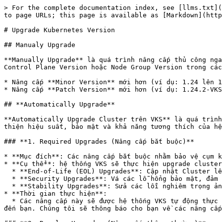
> For the complete documentation index, see [llms.txt](
to page URLs; this page is available as [Markdown](http
# Upgrade Kubernetes Version

## Manualy Upgrade

**Manually Upgrade** là quá trình nâng cấp thủ công nga
Control Plane Version hoặc Node Group Version trong các
* Nâng cấp **Minor Version** mới hơn (ví dụ: 1.24 lên 1
* Nâng cấp **Patch Version** mới hơn (ví dụ: 1.24.2-VKS
## **Automatically Upgrade**

**Automatically Upgrade Cluster trên VKS** là quá trình
thiện hiệu suất, bảo mật và khả năng tương thích của hệ
### **1. Required Upgrades (Nâng cấp bắt buộc)**

* **Mục đích**: Các nâng cấp bắt buộc nhằm bảo vệ cụm k
* **Cụ thể**: hệ thống VKS sẽ thực hiện upgrade cluster
  * **End-of-Life (EOL) Upgrades**: Cập nhật Cluster lên các phiên bản mới hơn khi phiên bản hiện tại của Cluster sắp hết hạn.

  * **Security Upgrades**: Vá các lỗ hổng bảo mật, đảm bảo an toàn dữ liệu.

  * **Stability Upgrades**: Sửa các lỗi nghiêm trọng ảnh hưởng đến sự ổn định của hệ thống.

* **Thời gian thực hiện**:

  * Các nâng cấp này sẽ được hệ thống VKS tự động thực hiện <mark style="color:red;">**sau 8 giờ tối vào bất kỳ ngày nào**</mark> nếu cần, nhằm giảm thiểu ảnh hưởng 
đến bạn. Chúng tôi sẽ thông báo cho bạn về các nâng cấp