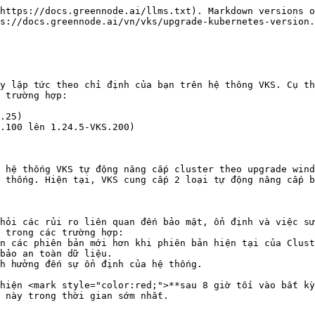
https://docs.greennode.ai/llms.txt). Markdown versions o
s://docs.greennode.ai/vn/vks/upgrade-kubernetes-version.
y lập tức theo chỉ định của bạn trên hệ thông VKS. Cụ th
 trường hợp:

.25)

.100 lên 1.24.5-VKS.200)

 hệ thống VKS tự động nâng cấp cluster theo upgrade wind
 thống. Hiện tại, VKS cung cấp 2 loại tự động nâng cấp b
hỏi các rủi ro liên quan đến bảo mật, ổn định và việc sử
 trong các trường hợp:

 này trong thời gian sớm nhất.
