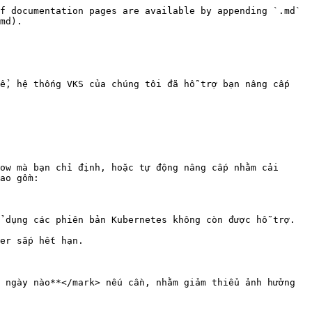
f documentation pages are available by appending `.md` 
md).

ể, hệ thống VKS của chúng tôi đã hỗ trợ bạn nâng cấp 
ow mà bạn chỉ định, hoặc tự động nâng cấp nhằm cải 
ao gồm:

 dụng các phiên bản Kubernetes không còn được hỗ trợ.
