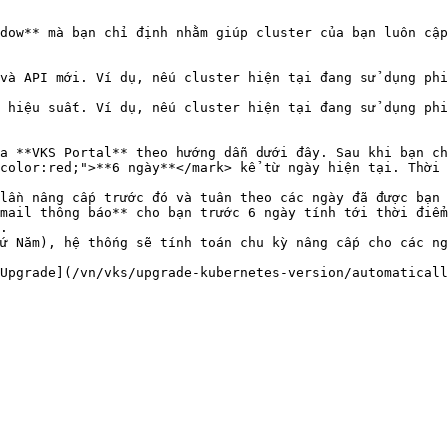
dow** mà bạn chỉ định nhằm giúp cluster của bạn luôn cập
color:red;">**6 ngày**</mark> kể từ ngày hiện tại. Thời 
.
