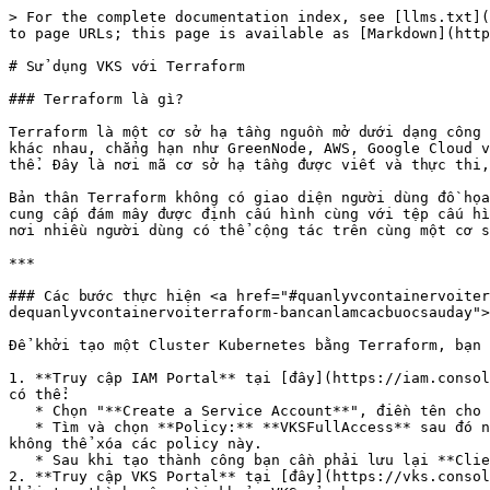
> For the complete documentation index, see [llms.txt](https://docs.greennode.ai/llms.txt). Markdown versions of documentation pages are available by appending `.md` to page URLs; this page is available as [Markdown](https://docs.greennode.ai/vn/vks/su-dung-vks-voi-terraform.md).

# Sử dụng VKS với Terraform

### Terraform là gì?

Terraform là một cơ sở hạ tầng nguồn mở dưới dạng công cụ mã cho phép người dùng quản lý cơ sở hạ tầng của họ một cách dễ dàng và hiệu quả trên các nền tảng đám mây khác nhau, chẳng hạn như GreenNode, AWS, Google Cloud và Azure. Máy chủ Terraform đề cập đến phiên bản của công cụ Terraform đang chạy trên một máy chủ hoặc máy cụ thể. Đây là nơi mã cơ sở hạ tầng được viết và thực thi, cho phép người dùng tạo, sửa đổi và hủy tài nguyên trên nền tảng đám mây.

Bản thân Terraform không có giao diện người dùng đồ họa, thay vào đó người dùng tương tác với nó bằng giao diện dòng lệnh. Terraform yêu cầu tài khoản và khóa của nhà cung cấp đám mây được định cấu hình cùng với tệp cấu hình Terraform để thực thi cơ sở hạ tầng dưới dạng mã. Ngoài ra, Terraform có thể hoạt động trong môi trường nhóm nơi nhiều người dùng có thể cộng tác trên cùng một cơ sở mã cơ sở hạ tầng, khiến nó trở thành một công cụ mạnh mẽ và linh hoạt để quản lý cơ sở hạ tầng đám mây.

***

### Các bước thực hiện <a href="#quanlyvcontainervoiterraform-dequanlyvcontainervoiterraform-bancanlamcacbuocsauday" id="quanlyvcontainervoiterraform-dequanlyvcontainervoiterraform-bancanlamcacbuocsauday"></a>

Để khởi tạo một Cluster Kubernetes bằng Terraform, bạn cần thực hiện các bước sau:

1. **Truy cập IAM Portal** tại [đây](https://iam.console.greennode.ai/), thực hiện tạo Service Account với quyền hạn **VKS Full Access**. Cụ thể, tại trang IAM, bạn có thể:
   * Chọn "**Create a Service Account**", điền tên cho Service Account và nhấn **Next Step** để gắn quyền cho Service Account.
   * Tìm và chọn **Policy:** **VKSFullAccess** sau đó nhấn "**Create a Service Account**" để tạo Service Account, **Policy: VKSFullAccess** do GreenNode tạo ra, bạn không thể xóa các policy này.
   * Sau khi tạo thành công bạn cần phải lưu lại **Client\_ID** và **Secret\_Key** của Service Account để thực hiện bước tiếp theo.
2. **Truy cập VKS Portal** tại [đây](https://vks.console.greennode.ai/overview)**, thực hiện Activate** dịch vụ VKS ở tab **Overview.** Hãy chờ đợi tới khi chúng tôi khởi tạo thành công tài khoản VKS của bạn.
3. **Cài đặt Terraform:**
   * Tải xuống và cài đặt Terraform cho hệ điều hành của bạn từ <https://developer.hashicorp.com/terraform/install>.
4. **Khởi tạo cấu hình Terraform:**
   * Tạo tệp `variable.tf` và khai báo thông tin Service Account trong file này.
   * Tạo tệp `main.tf` và định nghĩa các tài nguyên Kubernetes Cluster mà bạn muốn tạo.

Ví dụ:

* Tệp `variable.tf:`bạn cần thay thế Client ID và Client Secret đã khởi tạo ở bước 1 ở file này.

```
variable "client_id" {
  type = string
  default = "xxxxxxxx-xxxx-xxxx-xxxx-xxxxxxxxxxxx"
}
variable "client_secret" {
  type = string
  default = "xxxxxxxx-xxxx-xxxx-xxxx-xxxxxxxxxxxx"
}
```

* Tệp `main.tf` khi tạo Cluster/ Node Group trên **Region HCM:**

```
terraform {
  required_providers {
    vngcloud = {
      source  = "vngcloud/vngcloud"
      version = "1.3.3"
    }
  }
}
provider "vngcloud" {
  token_url        = "https://iamapis.vn