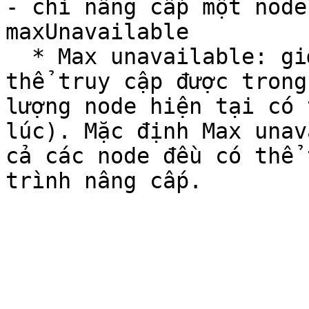
- chỉ nâng cấp một node
maxUnavailable

  * Max unavailable: giới hạn số lượng node không 
thể truy cập được trong
lượng node hiện tại có 
lúc). Mặc định Max unav
cả các node đều có thể 