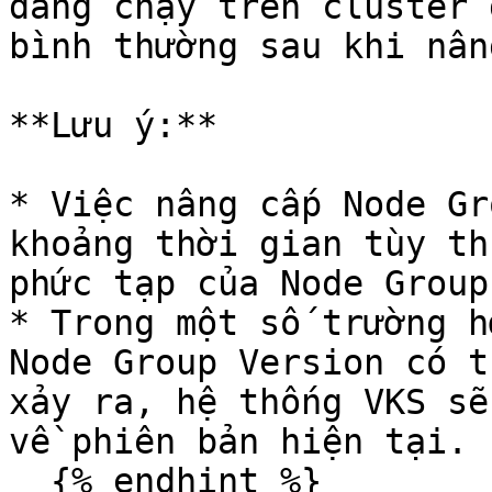
đang chạy trên cluster 
bình thường sau khi nân
**Lưu ý:**

* Việc nâng cấp Node Gr
khoảng thời gian tùy th
phức tạp của Node Group.
* Trong một số trường h
Node Group Version có t
xảy ra, hệ thống VKS sẽ
về phiên bản hiện tại.

  {% endhint %}
