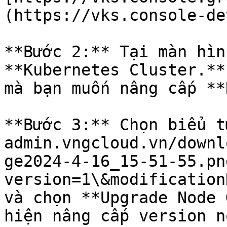
(https://vks.console-de
**Bước 2:** Tại màn hìn
**Kubernetes Cluster.**
mà bạn muốn nâng cấp **
**Bước 3:** Chọn biểu t
admin.vngcloud.vn/downl
ge2024-4-16_15-51-55.pn
version=1\&modification
và chọn **Upgrade Node 
hiện nâng cấp version n