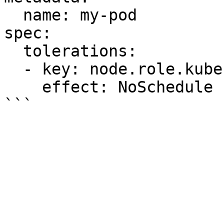
  name: my-pod

spec:

  tolerations:

  - key: node.role.kubernetes.io/master

    effect: NoSchedule
