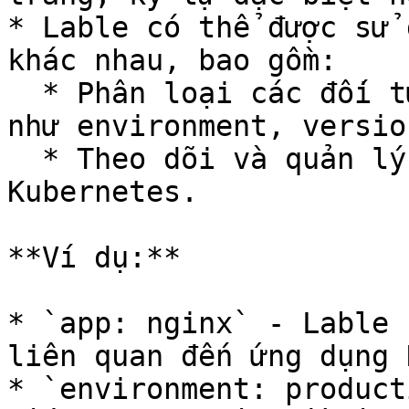
* Lable có thể được sử 
khác nhau, bao gồm:

  * Phân loại các đối tượng dựa trên các tiêu chí 
như environment, versio
  * Theo dõi và quản lý các đối tượng trong cụm 
Kubernetes.

**Ví dụ:**

* `app: nginx` - Lable 
liên quan đến ứng dụng 
* `environment: product