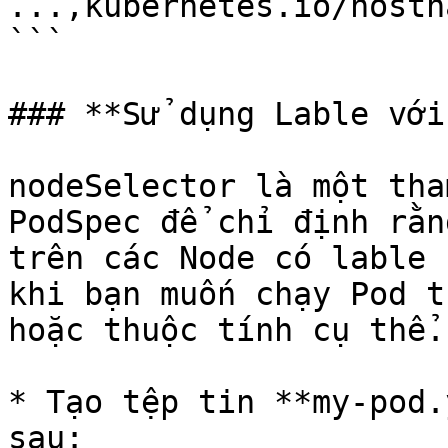
...,kubernetes.io/hostn
```

### **Sử dụng Lable với
nodeSelector là một tha
PodSpec để chỉ định rằn
trên các Node có lable 
khi bạn muốn chạy Pod t
hoặc thuộc tính cụ thể.

* Tạo tệp tin **my-pod.
sau:
