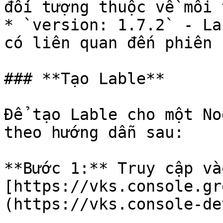
đối tượng thuộc về môi 
* `version: 1.7.2` - La
có liên quan đến phiên 
### **Tạo Lable**

Để tạo Lable cho một No
theo hướng dẫn sau:

**Bước 1:** Truy cập vào
[https://vks.console.gr
(https://vks.console-de