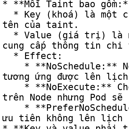
* **Mỗi Taint bao gồm:**
  * Key (khoá) là một chuỗi ký tự dùng để xác định 
tên của taint.

  * Value (giá trị) là một chuỗi ký tự tùy chọn, 
cung cấp thông tin chi 
  * Effect:

    * **NoSchedule:** Ngăn Pod không có Toleration 
tương ứng được lên lịch
    * **NoExecute:** Cho phép Pod được lên lịch 
trên Node nhưng Pod sẽ 
    * **PreferNoSchedule:** Kubernetes sẽ cố gắng 
ưu tiên không lên lịch 
* **Key và value phải t