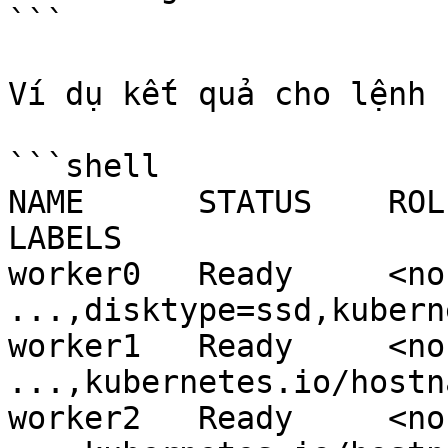
```

Ví dụ kết quả cho lệnh 
```shell

NAME      STATUS    ROLES  
LABELS

worker0   Ready     <none> 
...,disktype=ssd,kubern
worker1   Ready     <none> 
...,kubernetes.io/hostn
worker2   Ready     <none> 