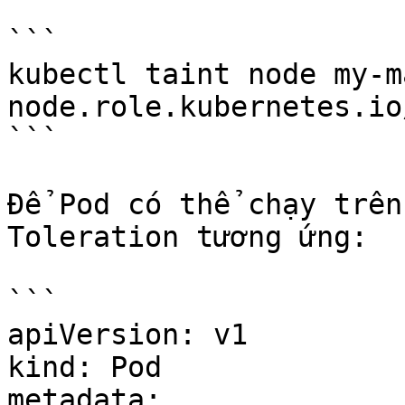
```

kubectl taint node my-m
node.role.kubernetes.io
```

Để Pod có thể chạy trên
Toleration tương ứng:

```

apiVersion: v1

kind: Pod

metadata:
