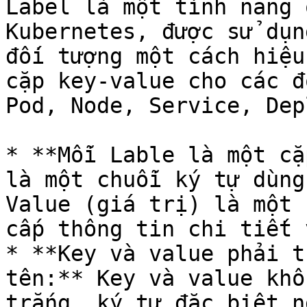
Label là một tính năng 
Kubernetes, được sử dụn
đối tượng một cách hiệu
cặp key-value cho các đ
Pod, Node, Service, Dep
* **Mỗi Lable là một cặ
là một chuỗi ký tự dùng
Value (giá trị) là một 
cấp thông tin chi tiết 
* **Key và value phải t
tên:** Key và value khô
trắng, ký tự đặc biệt n