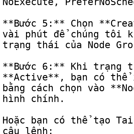
NoExecute, PreferNoSche
**Bước 5:** Chọn **Crea
vài phút để chúng tôi k
trạng thái của Node Gro
**Bước 6:** Khi trạng t
**Active**, bạn có thể 
bằng cách chọn vào **No
hình chính.

Hoặc bạn có thể tạo Tai
câu lệnh:
