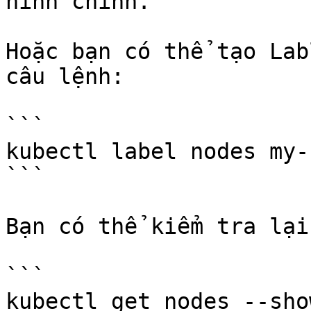
hình chính.

Hoặc bạn có thể tạo Lab
câu lệnh:

```

kubectl label nodes my-
```

Bạn có thể kiểm tra lại
```

kubectl get nodes --sho