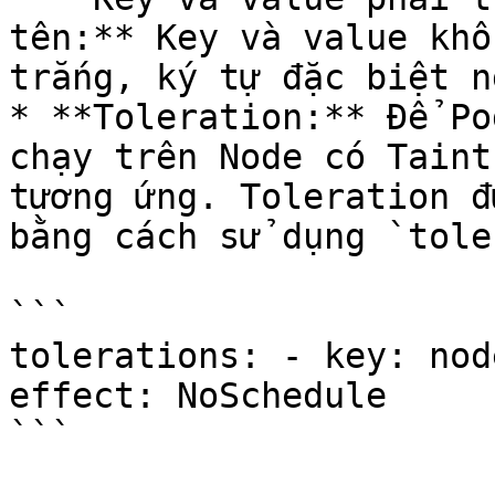
tên:** Key và value khô
trắng, ký tự đặc biệt n
* **Toleration:** Để Po
chạy trên Node có Taint
tương ứng. Toleration đ
bằng cách sử dụng `tole
```

tolerations: - key: nod
effect: NoSchedule

```
