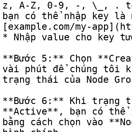
z, A-Z, 0-9, -, \_, . t
bạn có thể nhập key là 
[example.com/my-app](ht
* Nhập value cho key tư
**Bước 5:** Chọn **Crea
vài phút để chúng tôi k
trạng thái của Node Gro
**Bước 6:** Khi trạng t
**Active**, bạn có thể 
bằng cách chọn vào **No