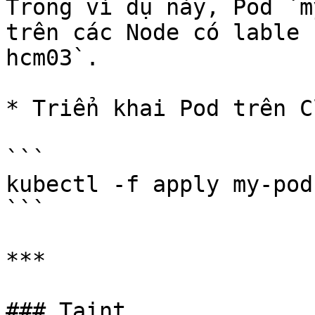
Trong ví dụ này, Pod `m
trên các Node có lable 
hcm03`.

* Triển khai Pod trên C
```

kubectl -f apply my-pod
```

***

### Taint
