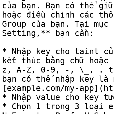
của bạn. Bạn có thể giữ
hoặc điều chỉnh các thô
Group của bạn. Tại mục 
Setting,** bạn cần:

* Nhập key cho taint củ
kết thúc bằng chữ hoặc 
z, A-Z, 0-9, -, \_, . t
bạn có thể nhập key là 
[example.com/my-app](ht
* Nhập value cho key tư
* Chọn 1 trong 3 loại e