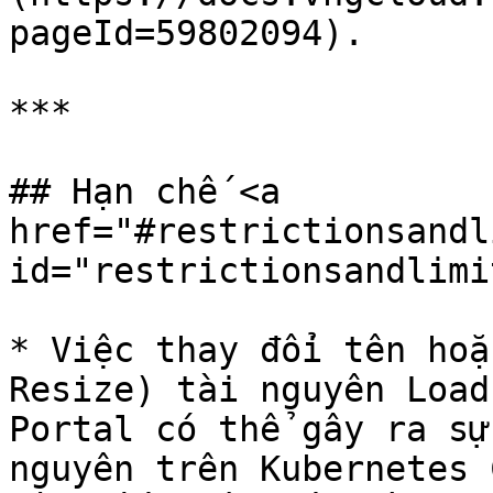
pageId=59802094).

***

## Hạn chế <a 
href="#restrictionsandl
id="restrictionsandlimi
* Việc thay đổi tên hoặ
Resize) tài nguyên Load
Portal có thể gây ra sự
nguyên trên Kubernetes 