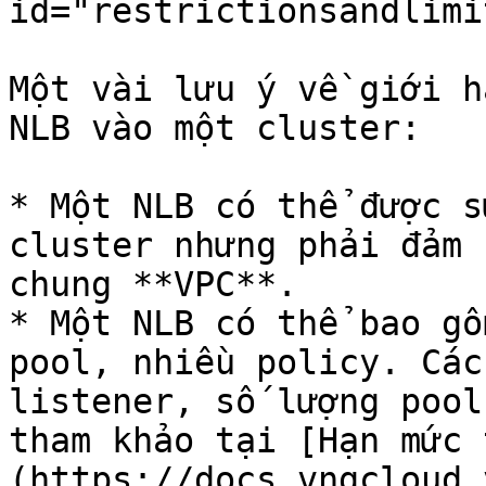
id="restrictionsandlimi
Một vài lưu ý về giới h
NLB vào một cluster:

* Một NLB có thể được s
cluster nhưng phải đảm 
chung **VPC**.

* Một NLB có thể bao gồ
pool, nhiều policy. Các
listener, số lượng pool
tham khảo tại [Hạn mức 
(https://docs.vngcloud.