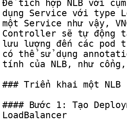
Để tích hợp NLB với cụm
dụng Service với type L
một Service như vậy, VN
Controller sẽ tự động t
lưu lượng đến các pod t
có thể sử dụng annotati
tính của NLB, như cổng,
### Triển khai một NLB

#### Bước 1: Tạo Deploy
LoadBalancer
