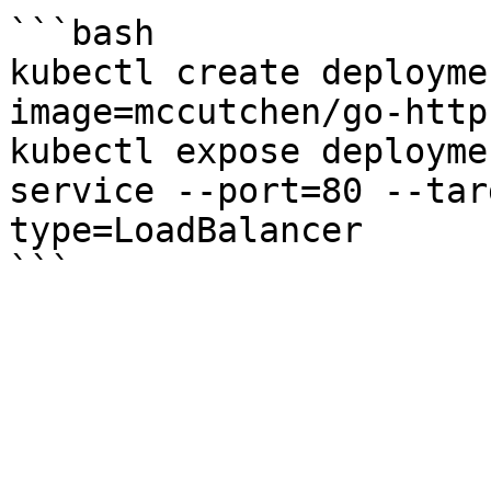
```bash

kubectl create deployme
image=mccutchen/go-httpb
kubectl expose deployme
service --port=80 --tar
type=LoadBalancer
